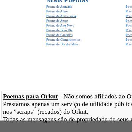
Poema de Amizade
Poem
Poema de Amor
Poe
Poema de Aniversário
Poem
Poema de Anjos
Poem
Poema de Ano Novo
Poe
Poema de Bom Dia
Poe
Poema de Cantadas
Poe
Poema de Cumprimentos
Poe
Poema de Dia das Mães
Poem
Poemas para Orkut
- Não somos afiliados ao Ork
Prestamos apenas um serviço de utilidade pública
nos "scraps" (recados) do Orkut.
Todas as mensagens são de propriedade de seus r