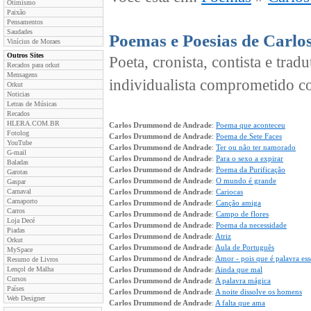
Otimismo
Paixão
Pensamentos
Saudades
Poemas e Poesias de Carl
Vinícius de Moraes
Outros Sites
Poeta, cronista, contista e trad
Recados para orkut
Mensagens
individualista comprometido co
Orkut
Noticias
Letras de Músicas
Recados
HLERA.COM.BR
Carlos Drummond de Andrade
:
Poema que aconteceu
Fotolog
Carlos Drummond de Andrade
:
Poema de Sete Faces
YouTube
Carlos Drummond de Andrade
:
Ter ou não ter namorado
G-mail
Carlos Drummond de Andrade
:
Para o sexo a expirar
Baladas
Carlos Drummond de Andrade
:
Poema da Purificação
Garotas
Carlos Drummond de Andrade
:
O mundo é grande
Gaspar
Carnaval
Carlos Drummond de Andrade
:
Cariocas
Carnaporto
Carlos Drummond de Andrade
:
Canção amiga
Carros
Carlos Drummond de Andrade
:
Campo de flores
Loja Decé
Carlos Drummond de Andrade
:
Poema da necessidade
Piadas
Carlos Drummond de Andrade
:
Atriz
Orkut
Carlos Drummond de Andrade
:
Aula de Português
MySpace
Carlos Drummond de Andrade
:
Amor - pois que é palavra ess
Resumo de Livros
Lençol de Malha
Carlos Drummond de Andrade
:
Ainda que mal
Cursos
Carlos Drummond de Andrade
:
A palavra mágica
Países
Carlos Drummond de Andrade
:
A noite dissolve os homens
Web Designer
Carlos Drummond de Andrade
:
A falta que ama