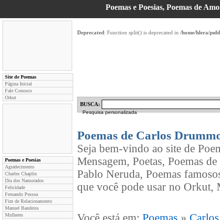
Poemas e Poesias, Poemas de Am
Deprecated
: Function split() is deprecated in
/home/hlera/pub
Site de Poemas
Página Inicial
Fale Conosco
Orkut
BUSCA:
Pesquisa personalizada
Poemas de Carlos Drummo
Seja bem-vindo ao site de Poe
Mensagem, Poetas, Poemas de
Poemas e Poesias
Agradecimento
Pablo Neruda, Poemas famosos
Charles Chaplin
Dia dos Namorados
que você pode usar no Orkut, 
Felicidade
Fernando Pessoa
Fim de Relacionamento
Manuel Bandeira
Você está em:
Poemas
»
Carlo
Mulheres