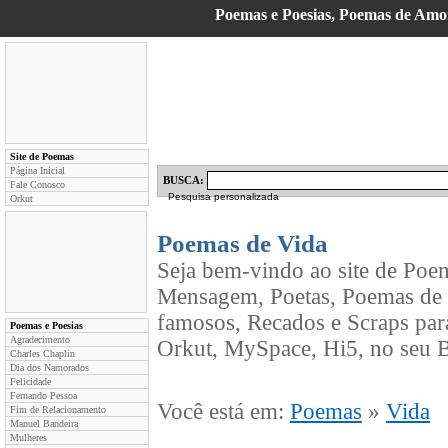
Poemas e Poesias, Poemas de Am
Site de Poemas
Página Inicial
BUSCA:
Fale Conosco
Pesquisa personalizada
Orkut
Poemas de Vida
Seja bem-vindo ao site de Poe
Mensagem, Poetas, Poemas de 
famosos, Recados e Scraps par
Poemas e Poesias
Agradecimento
Orkut, MySpace, Hi5, no seu B
Charles Chaplin
Dia dos Namorados
Felicidade
Fernando Pessoa
Você está em:
Poemas
»
Vida
Fim de Relacionamento
Manuel Bandeira
Mulheres