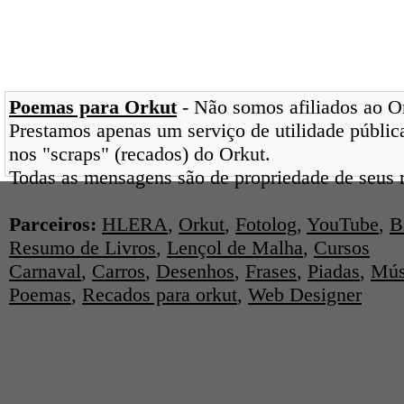
Poemas para Orkut
- Não somos afiliados ao Ork
Prestamos apenas um serviço de utilidade pública
nos "scraps" (recados) do Orkut.
Todas as mensagens são de propriedade de seus r
Parceiros:
HLERA
,
Orkut
,
Fotolog
,
YouTube
,
B
Resumo de Livros
,
Lençol de Malha
,
Cursos
Carnaval
,
Carros
,
Desenhos
,
Frases
,
Piadas
,
Mús
Poemas
,
Recados para orkut
,
Web Designer