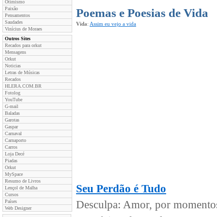
Otimismo
Paixão
Poemas e Poesias de Vida
Pensamentos
Saudades
Vida
:
Assim eu vejo a vida
Vinícius de Moraes
Outros Sites
Recados para orkut
Mensagens
Orkut
Noticias
Letras de Músicas
Recados
HLERA.COM.BR
Fotolog
YouTube
G-mail
Baladas
Garotas
Gaspar
Carnaval
Carnaporto
Carros
Loja Decé
Piadas
Orkut
MySpace
Resumo de Livros
Seu Perdão é Tudo
Lençol de Malha
Cursos
Países
Desculpa: Amor, por momentos
Web Designer