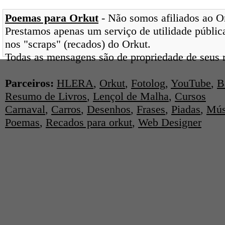
Poemas para Orkut
- Não somos afiliados ao Ork
Prestamos apenas um serviço de utilidade pública
nos "scraps" (recados) do Orkut.
Todas as mensagens são de propriedade de seus r
Parceiros:
HLERA
,
Orkut
,
Fotolog
,
YouTube
,
B
Resumo de Livros
,
Lençol de Malha
,
Cursos
Carnaval
,
Carros
,
Desenhos
,
Frases
,
Piadas
,
Mús
Poemas
,
Recados para orkut
,
Web Designer