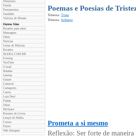
Otimismo
Paixão
Poemas e Poesias de Triste
Pensamentos
Saudades
Tristeza
:
Triste
Vinícius de Moraes
Tristeza
:
Solitário
Outros Sites
Recados para orkut
Mensagens
Orkut
Noticias
Letras de Músicas
Recados
HLERA.COM.BR
Fotolog
YouTube
G-mail
Baladas
Garotas
Gaspar
Carnaval
Carnaporto
Carros
Loja Decé
Piadas
Orkut
MySpace
Resumo de Livros
Lençol de Malha
Prometa a si mesmo
Cursos
Países
Web Designer
Reflexão: Ser forte de maneira 