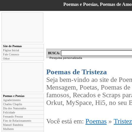
Poemas e Poesias, Poemas de Am
Site de Poemas
Página Inicial
BUSCA:
Fale Conosco
Pesquisa personalizada
Orkut
Poemas de Tristeza
Seja bem-vindo ao site de Poe
Mensagem, Poetas, Poemas de 
famosos, Recados e Scraps par
Poemas e Poesias
Agradecimento
Orkut, MySpace, Hi5, no seu B
Charles Chaplin
Dia dos Namorados
Felicidade
Fernando Pessoa
Você está em:
Poemas
»
Triste
Fim de Relacionamento
Manuel Bandeira
Mulheres