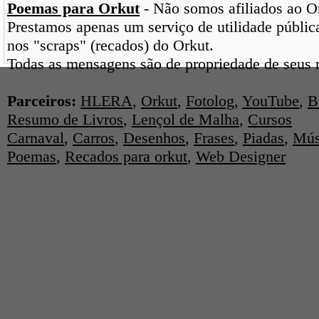
Poemas para Orkut
- Não somos afiliados ao Ork
Prestamos apenas um serviço de utilidade pública
nos "scraps" (recados) do Orkut.
Todas as mensagens são de propriedade de seus r
Parceiros:
HLERA
,
Orkut
,
Fotolog
,
YouTube
,
B
Resumo de Livros
,
Lençol de Malha
,
Cursos
Carnaval
,
Carros
,
Desenhos
,
Frases
,
Piadas
,
Mús
Poemas
,
Recados para orkut
,
Web Designer