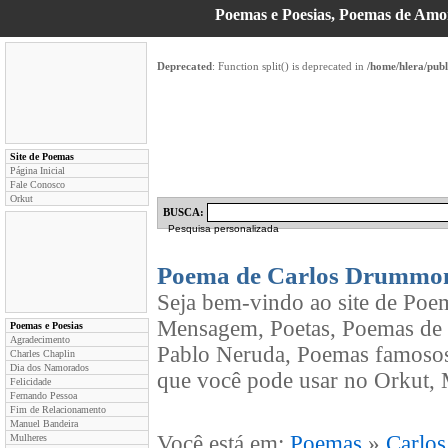
Poemas e Poesias, Poemas de Am
Deprecated
: Function split() is deprecated in
/home/hlera/pub
Site de Poemas
Página Inicial
Fale Conosco
Orkut
BUSCA:
Pesquisa personalizada
Poema de Carlos Drummo
Seja bem-vindo ao site de Poe
Mensagem, Poetas, Poemas de
Poemas e Poesias
Agradecimento
Pablo Neruda, Poemas famosos
Charles Chaplin
Dia dos Namorados
que você pode usar no Orkut, 
Felicidade
Fernando Pessoa
Fim de Relacionamento
Manuel Bandeira
Você está em:
Poemas
»
Carlo
Mulheres