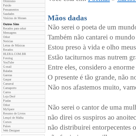
Otimismo
Paixão
Pensamentos
Saudades
Mãos dadas
Vinícius de Moraes
Outros Sites
Não serei o poeta de um mund
Recados para orkut
Mensagens
Também não cantarei o mundo 
Orkut
Noticias
Estou preso à vida e olho meu
Letras de Músicas
Recados
HLERA.COM.BR
Estão taciturnos mas nutrem gr
Fotolog
YouTube
Entre eles, considero a enorme 
G-mail
Baladas
Garotas
O presente é tão grande, não n
Gaspar
Carnaval
Não nos afastemos muito, vam
Carnaporto
Carros
Loja Decé
Piadas
Orkut
Não serei o cantor de uma mulh
MySpace
Resumo de Livros
não direi os suspiros ao anoitec
Lençol de Malha
Cursos
não distribuirei entorpecentes o
Países
Web Designer