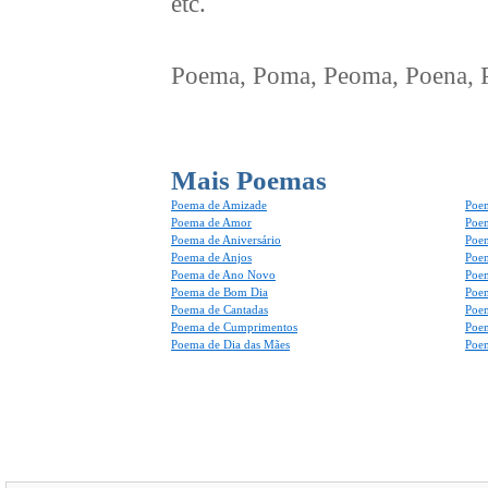
etc.
Poema, Poma, Peoma, Poena, Po
Mais Poemas
Poema de Amizade
Poem
Poema de Amor
Poe
Poema de Aniversário
Poem
Poema de Anjos
Poem
Poema de Ano Novo
Poe
Poema de Bom Dia
Poe
Poema de Cantadas
Poe
Poema de Cumprimentos
Poe
Poema de Dia das Mães
Poem