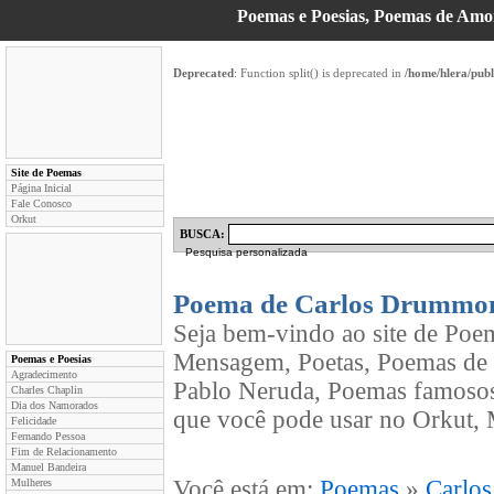
Poemas e Poesias, Poemas de Am
Deprecated
: Function split() is deprecated in
/home/hlera/pub
Site de Poemas
Página Inicial
Fale Conosco
Orkut
BUSCA:
Pesquisa personalizada
Poema de Carlos Drummo
Seja bem-vindo ao site de Poe
Mensagem, Poetas, Poemas de
Poemas e Poesias
Agradecimento
Pablo Neruda, Poemas famosos
Charles Chaplin
Dia dos Namorados
que você pode usar no Orkut, 
Felicidade
Fernando Pessoa
Fim de Relacionamento
Manuel Bandeira
Você está em:
Poemas
»
Carlo
Mulheres