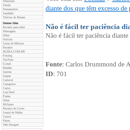
Otimismo
Paixão
diante dos que têm excesso de 
Pensamentos
Saudades
Vinícius de Moraes
Outros Sites
Não é fácil ter paciência d
Recados para orkut
Mensagens
Não é fácil ter paciência diant
Orkut
Noticias
Letras de Músicas
Recados
HLERA.COM.BR
Fotolog
YouTube
Fonte
: Carlos Drummond de 
G-mail
Baladas
Garotas
ID
: 701
Gaspar
Carnaval
Carnaporto
Carros
Loja Decé
Piadas
Orkut
MySpace
Resumo de Livros
Lençol de Malha
Cursos
Países
Web Designer