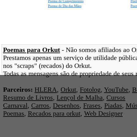
Poema de Cumprimentos
Poe
Poema de Dia das Mães
Poem
Poemas para Orkut
- Não somos afiliados ao Ork
Prestamos apenas um serviço de utilidade pública
nos "scraps" (recados) do Orkut.
Todas as mensagens são de propriedade de seus r
Parceiros:
HLERA
,
Orkut
,
Fotolog
,
YouTube
,
B
Resumo de Livros
,
Lençol de Malha
,
Cursos
Carnaval
,
Carros
,
Desenhos
,
Frases
,
Piadas
,
Mús
Poemas
,
Recados para orkut
,
Web Designer