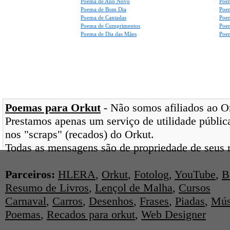
Poema de Ano Novo
Poe
Poema de Bom Dia
Poe
Poema de Cantadas
Poe
Poema de Cumprimentos
Poe
Poema de Dia das Mães
Poem
Poemas para Orkut
- Não somos afiliados ao Ork
Prestamos apenas um serviço de utilidade pública
nos "scraps" (recados) do Orkut.
Todas as mensagens são de propriedade de seus r
Parceiros:
HLERA
,
Orkut
,
Fotolog
,
YouTube
,
B
Resumo de Livros
,
Lençol de Malha
,
Cursos
Carnaval
,
Carros
,
Desenhos
,
Frases
,
Piadas
,
Mús
Poemas
,
Recados para orkut
,
Web Designer