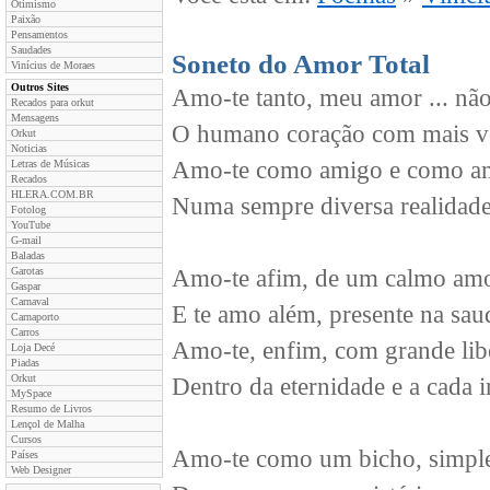
Otimismo
Paixão
Pensamentos
Saudades
Soneto do Amor Total
Vinícius de Moraes
Outros Sites
Amo-te tanto, meu amor ... não
Recados para orkut
Mensagens
O humano coração com mais ve
Orkut
Noticias
Amo-te como amigo e como a
Letras de Músicas
Recados
HLERA.COM.BR
Numa sempre diversa realidade
Fotolog
YouTube
G-mail
Baladas
Garotas
Amo-te afim, de um calmo amo
Gaspar
Carnaval
E te amo além, presente na sau
Carnaporto
Carros
Amo-te, enfim, com grande lib
Loja Decé
Piadas
Orkut
Dentro da eternidade e a cada i
MySpace
Resumo de Livros
Lençol de Malha
Cursos
Amo-te como um bicho, simpl
Países
Web Designer