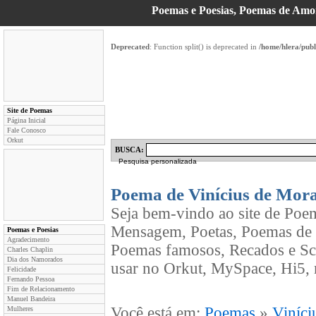
Poemas e Poesias, Poemas de Am
Deprecated
: Function split() is deprecated in
/home/hlera/pub
Site de Poemas
Página Inicial
Fale Conosco
Orkut
BUSCA:
Pesquisa personalizada
Poema de Vinícius de Mor
Seja bem-vindo ao site de Poe
Mensagem, Poetas, Poemas de 
Poemas e Poesias
Agradecimento
Poemas famosos, Recados e Sc
Charles Chaplin
Dia dos Namorados
usar no Orkut, MySpace, Hi5, 
Felicidade
Fernando Pessoa
Fim de Relacionamento
Manuel Bandeira
Você está em:
Poemas
»
Viníci
Mulheres