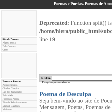
Poemas e Poesias, Poemas de Am
Deprecated
: Function split() i
/home/hlera/public_html/su
line
19
Site de Poemas
Página Inicial
Fale Conosco
Orkut
BUSCA:
Poemas e Poesias
Pesquisa personalizada
Agradecimento
Charles Chaplin
Dia dos Namorados
Poema de Desculpa
Felicidade
Fernando Pessoa
Seja bem-vindo ao site de Poe
Fim de Relacionamento
Mensagem, Poetas, Poemas de 
Manuel Bandeira
Mulheres