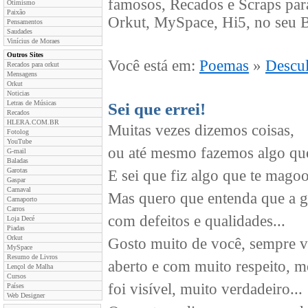
famosos, Recados e Scraps par
Otimismo
Paixão
Orkut, MySpace, Hi5, no seu B
Pensamentos
Saudades
Vinícius de Moraes
Outros Sites
Você está em:
Poemas
»
Descu
Recados para orkut
Mensagens
Orkut
Noticias
Letras de Músicas
Sei que errei!
Recados
HLERA.COM.BR
Muitas vezes dizemos coisas,
Fotolog
YouTube
ou até mesmo fazemos algo que
G-mail
Baladas
Garotas
E sei que fiz algo que te magoo
Gaspar
Carnaval
Mas quero que entenda que a g
Carnaporto
Carros
com defeitos e qualidades...
Loja Decé
Piadas
Orkut
Gosto muito de você, sempre 
MySpace
Resumo de Livros
aberto e com muito respeito, 
Lençol de Malha
Cursos
foi visível, muito verdadeiro...
Países
Web Designer