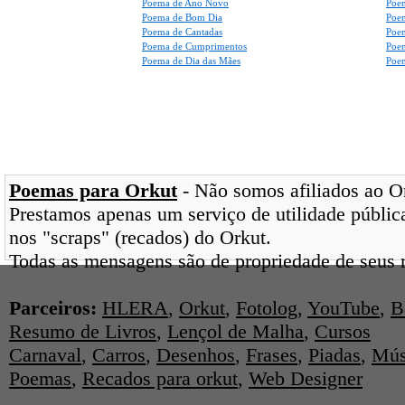
Poema de Ano Novo
Poe
Poema de Bom Dia
Poe
Poema de Cantadas
Poe
Poema de Cumprimentos
Poe
Poema de Dia das Mães
Poem
Poemas para Orkut
- Não somos afiliados ao Ork
Prestamos apenas um serviço de utilidade pública
nos "scraps" (recados) do Orkut.
Todas as mensagens são de propriedade de seus r
Parceiros:
HLERA
,
Orkut
,
Fotolog
,
YouTube
,
B
Resumo de Livros
,
Lençol de Malha
,
Cursos
Carnaval
,
Carros
,
Desenhos
,
Frases
,
Piadas
,
Mús
Poemas
,
Recados para orkut
,
Web Designer