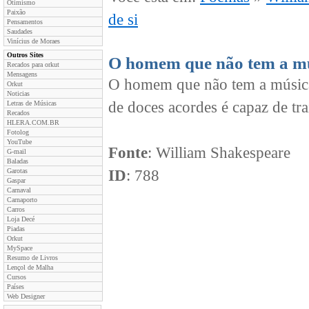
Otimismo
Paixão
de si
Pensamentos
Saudades
Vinícius de Moraes
Outros Sites
O homem que não tem a mús
Recados para orkut
Mensagens
O homem que não tem a música
Orkut
Noticias
de doces acordes é capaz de tra
Letras de Músicas
Recados
HLERA.COM.BR
Fotolog
YouTube
Fonte
: William Shakespeare
G-mail
Baladas
Garotas
ID
: 788
Gaspar
Carnaval
Carnaporto
Carros
Loja Decé
Piadas
Orkut
MySpace
Resumo de Livros
Lençol de Malha
Cursos
Países
Web Designer