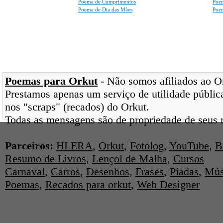
Poema de Cumprimentos
Poe
Poema de Dia das Mães
Poem
Poemas para Orkut
- Não somos afiliados ao Ork
Prestamos apenas um serviço de utilidade pública
nos "scraps" (recados) do Orkut.
Todas as mensagens são de propriedade de seus r
Parceiros:
HLERA
,
Orkut
,
Fotolog
,
YouTube
,
B
Resumo de Livros
,
Lençol de Malha
,
Cursos
Carnaval
,
Carros
,
Desenhos
,
Frases
,
Piadas
,
Mús
Poemas
,
Recados para orkut
,
Web Designer