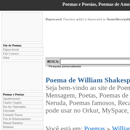
Poemas e Poesias, Poemas de Am
Deprecated
: Function split() is deprecated in
/home/hlera/pub
Site de Poemas
Página Inicial
Fale Conosco
Orkut
BUSCA:
Pesquisa personalizada
Poema de William Shakesp
Seja bem-vindo ao site de Poe
Mensagem, Poetas, Poemas de 
Poemas e Poesias
Agradecimento
Neruda, Poemas famosos, Reca
Charles Chaplin
Dia dos Namorados
pode usar no Orkut, MySpace, 
Felicidade
Fernando Pessoa
Fim de Relacionamento
Manuel Bandeira
Você está em:
Poemas
»
Willia
Mulheres