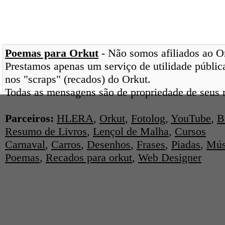
Poemas para Orkut
- Não somos afiliados ao Ork
Prestamos apenas um serviço de utilidade pública
nos "scraps" (recados) do Orkut.
Todas as mensagens são de propriedade de seus r
Parceiros:
HLERA
,
Orkut
,
Fotolog
,
YouTube
,
B
Resumo de Livros
,
Lençol de Malha
,
Cursos
Carnaval
,
Carros
,
Desenhos
,
Frases
,
Piadas
,
Mús
Poemas
,
Recados para orkut
,
Web Designer