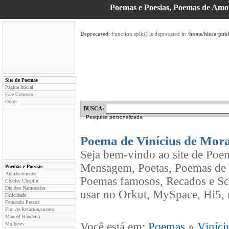
Poemas e Poesias, Poemas de Am
Deprecated
: Function split() is deprecated in
/home/hlera/pub
Site de Poemas
Página Inicial
Fale Conosco
Orkut
BUSCA:
Pesquisa personalizada
Poema de Vinícius de Mor
Seja bem-vindo ao site de Poe
Mensagem, Poetas, Poemas de 
Poemas e Poesias
Agradecimento
Poemas famosos, Recados e Sc
Charles Chaplin
Dia dos Namorados
usar no Orkut, MySpace, Hi5, 
Felicidade
Fernando Pessoa
Fim de Relacionamento
Manuel Bandeira
Você está em:
Poemas
»
Viníci
Mulheres