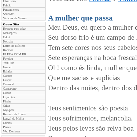
Otimismo
Paixão
Pensamentos
Saudades
A mulher que passa
Vinícius de Moraes
Outros Sites
Meu Deus, eu quero a mulher 
Recados para orkut
Mensagens
Seu dorso frio é um campo de l
Orkut
Noticias
Tem sete cores nos seus cabelo
Letras de Músicas
Recados
HLERA.COM.BR
Sete esperanças na boca fresca
Fotolog
YouTube
Oh! como és linda, mulher que
G-mail
Baladas
Garotas
Que me sacias e suplicias
Gaspar
Carnaval
Dentro das noites, dentro dos d
Carnaporto
Carros
Loja Decé
Piadas
Orkut
Teus sentimentos são poesia
MySpace
Resumo de Livros
Teus sofrimentos, melancolia.
Lençol de Malha
Cursos
Teus pelos leves são relva boa
Países
Web Designer