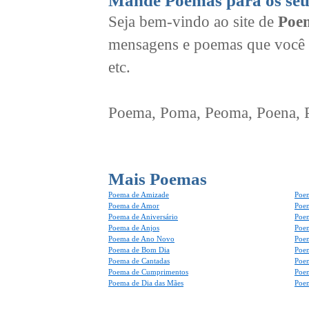
Mande Poemas para os seu
Seja bem-vindo ao site de
Poem
mensagens e poemas que você 
etc.
Poema, Poma, Peoma, Poena, Po
Mais Poemas
Poema de Amizade
Poem
Poema de Amor
Poe
Poema de Aniversário
Poem
Poema de Anjos
Poem
Poema de Ano Novo
Poe
Poema de Bom Dia
Poe
Poema de Cantadas
Poe
Poema de Cumprimentos
Poe
Poema de Dia das Mães
Poem