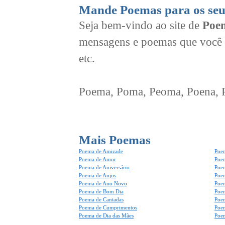
Mande Poemas para os seu
Seja bem-vindo ao site de
Poem
mensagens e poemas que você 
etc.
Poema, Poma, Peoma, Poena, Po
Mais Poemas
Poema de Amizade
Poem
Poema de Amor
Poe
Poema de Aniversário
Poem
Poema de Anjos
Poem
Poema de Ano Novo
Poe
Poema de Bom Dia
Poe
Poema de Cantadas
Poe
Poema de Cumprimentos
Poe
Poema de Dia das Mães
Poem