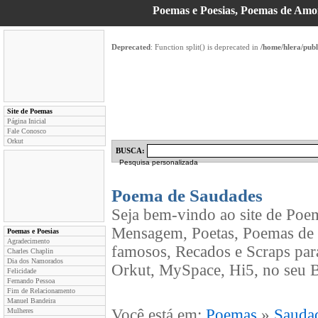
Poemas e Poesias, Poemas de Am
Deprecated
: Function split() is deprecated in
/home/hlera/pub
Site de Poemas
Página Inicial
Fale Conosco
Orkut
BUSCA:
Pesquisa personalizada
Poema de Saudades
Seja bem-vindo ao site de Poe
Mensagem, Poetas, Poemas de 
Poemas e Poesias
Agradecimento
famosos, Recados e Scraps par
Charles Chaplin
Dia dos Namorados
Orkut, MySpace, Hi5, no seu B
Felicidade
Fernando Pessoa
Fim de Relacionamento
Manuel Bandeira
Você está em:
Poemas
»
Sauda
Mulheres