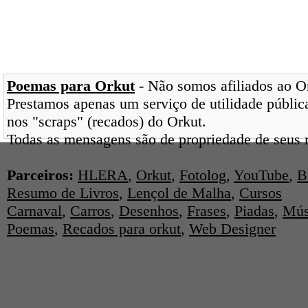
Poemas para Orkut
- Não somos afiliados ao Ork
Prestamos apenas um serviço de utilidade pública
nos "scraps" (recados) do Orkut.
Todas as mensagens são de propriedade de seus r
Parceiros:
HLERA
,
Orkut
,
Fotolog
,
YouTube
,
B
Resumo de Livros
,
Lençol de Malha
,
Cursos
Carnaval
,
Carros
,
Desenhos
,
Frases
,
Piadas
,
Mús
Poemas
,
Recados para orkut
,
Web Designer