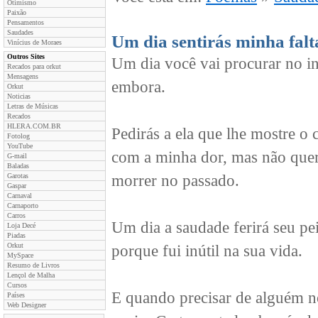
Otimismo
Paixão
Pensamentos
Saudades
Um dia sentirás minha falt
Vinícius de Moraes
Outros Sites
Um dia você vai procurar no in
Recados para orkut
Mensagens
embora.
Orkut
Noticias
Letras de Músicas
Recados
HLERA.COM.BR
Pedirás a ela que lhe mostre o
Fotolog
YouTube
com a minha dor, mas não quer
G-mail
Baladas
Garotas
morrer no passado.
Gaspar
Carnaval
Carnaporto
Carros
Um dia a saudade ferirá seu pe
Loja Decé
Piadas
Orkut
porque fui inútil na sua vida.
MySpace
Resumo de Livros
Lençol de Malha
Cursos
E quando precisar de alguém n
Países
Web Designer