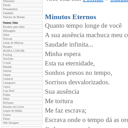
Otimismo
Paixão
Pensamentos
Saudades
Minutos Eternos
Vinícius de Moraes
Outros Sites
Quanto tempo longe de você
Recados para orkut
Mensagens
A sua ausência machuca meu c
Orkut
Noticias
Saudade infinita...
Letras de Músicas
Recados
HLERA.COM.BR
Minha espera
Fotolog
YouTube
Esta na eternidade,
G-mail
Baladas
Garotas
Sonhos presos no tempo,
Gaspar
Carnaval
Sorrisos desvalorizados.
Carnaporto
Carros
Sua ausência
Loja Decé
Piadas
Orkut
Me tortura
MySpace
Resumo de Livros
Me faz escrava;
Lençol de Malha
Cursos
Escrava onde o tempo dá as or
Países
Web Designer