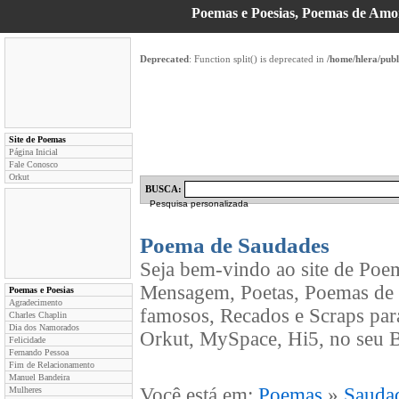
Poemas e Poesias, Poemas de Am
Deprecated
: Function split() is deprecated in
/home/hlera/pub
Site de Poemas
Página Inicial
Fale Conosco
Orkut
BUSCA:
Pesquisa personalizada
Poema de Saudades
Seja bem-vindo ao site de Poe
Mensagem, Poetas, Poemas de 
Poemas e Poesias
Agradecimento
famosos, Recados e Scraps par
Charles Chaplin
Dia dos Namorados
Orkut, MySpace, Hi5, no seu B
Felicidade
Fernando Pessoa
Fim de Relacionamento
Manuel Bandeira
Você está em:
Poemas
»
Sauda
Mulheres