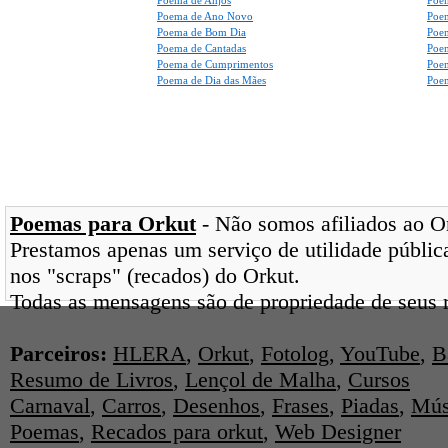
Poema de Anjos
Poem
Poema de Ano Novo
Poe
Poema de Bom Dia
Poe
Poema de Cantadas
Poe
Poema de Cumprimentos
Poe
Poema de Dia das Mães
Poem
Poemas para Orkut
- Não somos afiliados ao Ork
Prestamos apenas um serviço de utilidade pública
nos "scraps" (recados) do Orkut.
Todas as mensagens são de propriedade de seus r
Parceiros:
HLERA
,
Orkut
,
Fotolog
,
YouTube
,
B
Resumo de Livros
,
Lençol de Malha
,
Cursos
Carnaval
,
Carros
,
Desenhos
,
Frases
,
Piadas
,
Mús
Poemas
,
Recados para orkut
,
Web Designer