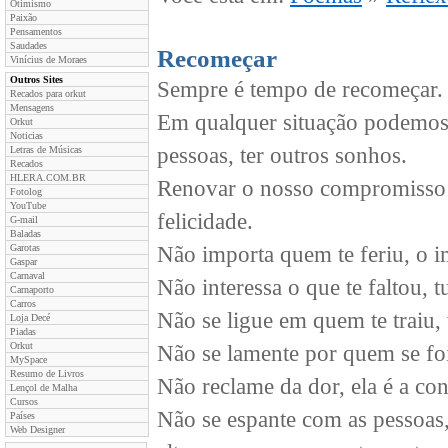
Otimismo
Paixão
Pensamentos
Saudades
Recomeçar
Vinícius de Moraes
Outros Sites
Sempre é tempo de recomeçar.
Recados para orkut
Mensagens
Em qualquer situação podemos 
Orkut
Noticias
pessoas, ter outros sonhos.
Letras de Músicas
Recados
HLERA.COM.BR
Renovar o nosso compromisso co
Fotolog
YouTube
felicidade.
G-mail
Baladas
Garotas
Não importa quem te feriu, o i
Gaspar
Carnaval
Não interessa o que te faltou, 
Carnaporto
Carros
Não se ligue em quem te traiu, v
Loja Decé
Piadas
Orkut
Não se lamente por quem se fo
MySpace
Resumo de Livros
Não reclame da dor, ela é a co
Lençol de Malha
Cursos
Não se espante com as pessoas,
Países
Web Designer