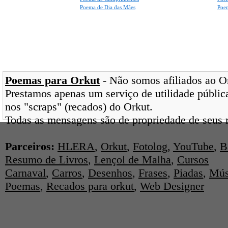
Poema de Dia das Mães
Poem
Poemas para Orkut
- Não somos afiliados ao Ork
Prestamos apenas um serviço de utilidade pública
nos "scraps" (recados) do Orkut.
Todas as mensagens são de propriedade de seus r
Parceiros:
HLERA
,
Orkut
,
Fotolog
,
YouTube
,
B
Resumo de Livros
,
Lençol de Malha
,
Cursos
Carnaval
,
Carros
,
Desenhos
,
Frases
,
Piadas
,
Mús
Poemas
,
Recados para orkut
,
Web Designer