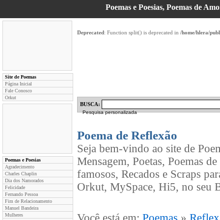
Poemas e Poesias, Poemas de Am
Deprecated
: Function split() is deprecated in
/home/hlera/pub
Site de Poemas
Página Inicial
Fale Conosco
Orkut
BUSCA:
Pesquisa personalizada
Poema de Reflexão
Seja bem-vindo ao site de Poe
Mensagem, Poetas, Poemas de 
Poemas e Poesias
Agradecimento
famosos, Recados e Scraps par
Charles Chaplin
Dia dos Namorados
Orkut, MySpace, Hi5, no seu B
Felicidade
Fernando Pessoa
Fim de Relacionamento
Manuel Bandeira
Você está em:
Poemas
»
Refle
Mulheres