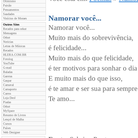
Otimismo
Paixão
Pensamentos
Saudades
Namorar você...
Vinícius de Moraes
Outros Sites
Namorar você...
Recados para orkut
Mensagens
Muito mais do sobrevivência,
Orkut
Noticias
é felicidade...
Letras de Músicas
Recados
HLERA.COM.BR
Muito mais do que felicidade,
Fotolog
YouTube
é ter motivos para sonhar o dia 
G-mail
Baladas
Garotas
E muito mais do que isso,
Gaspar
Carnaval
é te amar e ser sua para sempre
Carnaporto
Carros
Te amo...
Loja Decé
Piadas
Orkut
MySpace
Resumo de Livros
Lençol de Malha
Cursos
Países
Web Designer