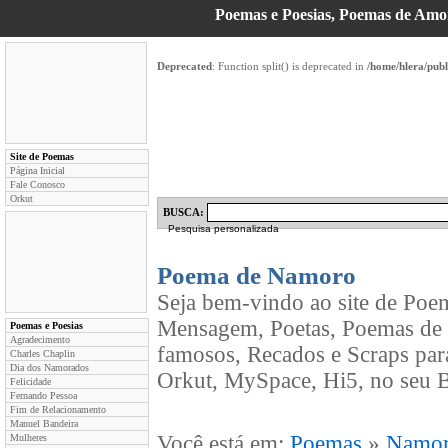
Poemas e Poesias, Poemas de Am
Deprecated
: Function split() is deprecated in
/home/hlera/pub
Site de Poemas
Página Inicial
Fale Conosco
Orkut
BUSCA:
Pesquisa personalizada
Poema de Namoro
Seja bem-vindo ao site de Poe
Mensagem, Poetas, Poemas de 
Poemas e Poesias
Agradecimento
famosos, Recados e Scraps par
Charles Chaplin
Dia dos Namorados
Orkut, MySpace, Hi5, no seu B
Felicidade
Fernando Pessoa
Fim de Relacionamento
Manuel Bandeira
Você está em:
Poemas
»
Namo
Mulheres