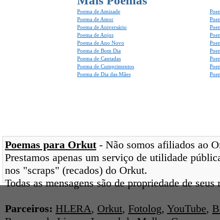
Mais Poemas
Poema de Amizade
Poem
Poema de Amor
Poe
Poema de Aniversário
Poem
Poema de Anjos
Poem
Poema de Ano Novo
Poe
Poema de Bom Dia
Poe
Poema de Cantadas
Poe
Poema de Cumprimentos
Poe
Poema de Dia das Mães
Poem
Poemas para Orkut
- Não somos afiliados ao Ork
Prestamos apenas um serviço de utilidade pública
nos "scraps" (recados) do Orkut.
Todas as mensagens são de propriedade de seus r
Parceiros:
HLERA
,
Orkut
,
Fotolog
,
YouTube
,
B