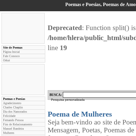
Poemas e Poesias, Poemas de Am
Deprecated
: Function split() i
/home/hlera/public_html/su
line
19
Site de Poemas
Página Inicial
Fale Conosco
Orkut
BUSCA:
Poemas e Poesias
Pesquisa personalizada
Agradecimento
Charles Chaplin
Dia dos Namorados
Poema de Mulheres
Felicidade
Fernando Pessoa
Seja bem-vindo ao site de Poe
Fim de Relacionamento
Mensagem, Poetas, Poemas de 
Manuel Bandeira
Mulheres