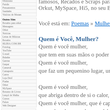
famosos, Recados e Scraps par
Otimismo
Paixão
Orkut, MySpace, Hi5, no seu B
Pensamentos
Saudades
Vinícius de Moraes
Outros Sites
Você está em:
Poemas
»
Mulhe
Recados para orkut
Mensagens
Orkut
Noticias
Letras de Músicas
Quem é Você, Mulher?
Recados
HLERA.COM.BR
Quem é você mulher,
Fotolog
YouTube
que tem em suas mãos o poder 
G-mail
Baladas
Garotas
Quem é você mulher,
Gaspar
Carnaval
que faz um pequenino lugar, u
Carnaporto
Carros
Loja Decé
Piadas
Orkut
Quem é você mulher,
MySpace
Resumo de Livros
que abriga dentro de si o calor
Lençol de Malha
Cursos
Quem é você mulher, que é capa
Países
Web Designer