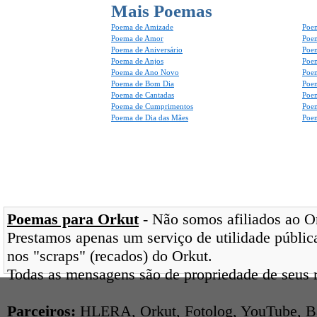
Mais Poemas
Poema de Amizade
Poem
Poema de Amor
Poe
Poema de Aniversário
Poem
Poema de Anjos
Poem
Poema de Ano Novo
Poe
Poema de Bom Dia
Poe
Poema de Cantadas
Poe
Poema de Cumprimentos
Poe
Poema de Dia das Mães
Poem
Poemas para Orkut
- Não somos afiliados ao Ork
Prestamos apenas um serviço de utilidade pública
nos "scraps" (recados) do Orkut.
Todas as mensagens são de propriedade de seus r
Parceiros:
HLERA
,
Orkut
,
Fotolog
,
YouTube
,
B