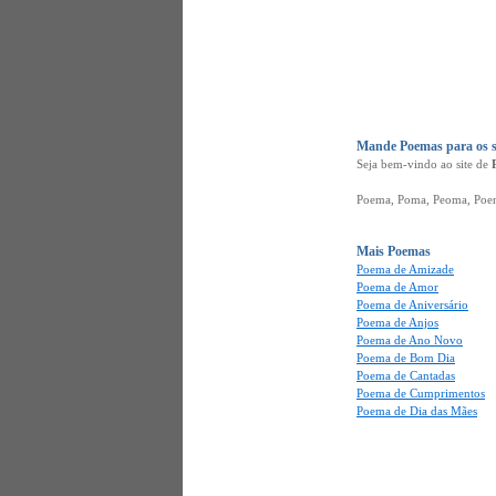
Mande Poemas para os s
Seja bem-vindo ao site de
Poema, Poma, Peoma, Poena,
Mais Poemas
Poema de Amizade
Poema de Amor
Poema de Aniversário
Poema de Anjos
Poema de Ano Novo
Poema de Bom Dia
Poema de Cantadas
Poema de Cumprimentos
Poema de Dia das Mães