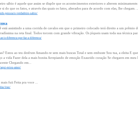
iro sábio é aquele que assim se dispõe que os acontecimentos exteriores o alterem minimamente. 
 si do que os fatos, e através das quais os fatos, alterados para de acordo com elas, lhe chegam. ..
ando-pessoa/o-verdadeiro-sabio/
rença
 está assistindo a uma corrida de cavalos em que o primeiro colocado terá direito a um prêmio d
irradíssima na reta final. Todos torcem com grande vibração. Os jóqueis usam toda sua técnica para
xao/a-diferenca-que-faz-a-diferenca/
? Estou ao teu desfrute Amando-te sem mais buscas Total e sem embuste Sou tua, a eleita E que
o a vida Fazer dela a mais bonita Arrepiando de emoção Exaurido coração Se chegares em meu 
escente Chegando em...
/aqui-estou-amor/
mais fuii Feita pra voce ...
das/itau/