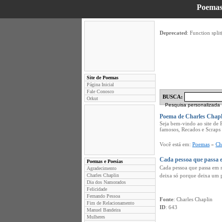
Poemas
Deprecated
: Function split
Site de Poemas
Página Inicial
Fale Conosco
BUSCA:
Orkut
Pesquisa personalizada
Poema de Charles Chapl
Seja bem-vindo ao site de
famosos, Recados e Scraps
Você está em:
Poemas
»
Ch
Cada pessoa que passa 
Poemas e Poesias
Cada pessoa que passa em n
Agradecimento
Charles Chaplin
deixa só porque deixa um p
Dia dos Namorados
Felicidade
Fernando Pessoa
Fonte
: Charles Chaplin
Fim de Relacionamento
ID
: 643
Manuel Bandeira
Mulheres