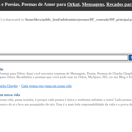
 e Poesias, Poemas de Amor para
Orkut
,
Mensagens
,
Recados par
() is deprecated in
/home/hlera/public_html/subdominios/poemas/DF_conteudo/HP_principal.
in
 Poemas para Orkut. Aqui você encontra centenas de Mensagem, Poetas, Poemas de Charles Chapl
 para Orkut, Recadinhos e poemas que você pode usar no Orkut, MySpace, Hi5, no seu Blog e Fo
arles Chaplin
»
Cada pessoa que passa em nossa vida
em nossa vida
ossa vida, passa sozinha, é porque cada pessoa é única e nenhuma substitui a outra! Cada pessoa
ouco de si e leva um pouquinho de nós. Essa é a mais bela responsabilidade da vida e a prova d