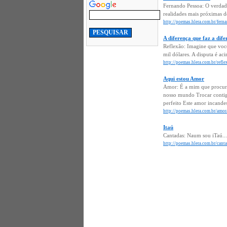
Fernando Pessoa: O verdade
realidades mais próximas de
http://poemas.hlera.com.br/fern
A diferença que faz a dife
Reflexão: Imagine que você
mil dólares. A disputa é ac
http://poemas.hlera.com.br/refle
Aqui estou Amor
Amor: É a mim que procuras
nosso mundo Trocar contig
perfeito Este amor incand
http://poemas.hlera.com.br/amor
Itaú
Cantadas: Naum sou iTaú... 
http://poemas.hlera.com.br/canta