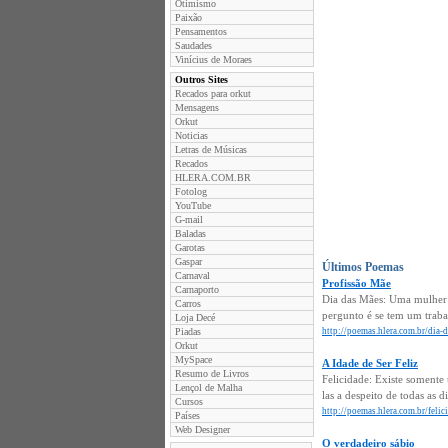
Otimismo
Paixão
Pensamentos
Saudades
Vinícius de Moraes
Outros Sites
Recados para orkut
Mensagens
Orkut
Noticias
Letras de Músicas
Recados
HLERA.COM.BR
Fotolog
YouTube
G-mail
Baladas
Garotas
Gaspar
Últimos Poemas
Carnaval
Profissão Mãe
Carnaporto
Dia das Mães: Uma mulher fo
Carros
pergunto é se tem um traba
Loja Decé
Piadas
http://poemas.hlera.com.br/dia-
Orkut
MySpace
A Idade de Ser Feliz
Resumo de Livros
Felicidade: Existe somente 
Lençol de Malha
las a despeito de todas as 
Cursos
http://poemas.hlera.com.br/felici
Países
Web Designer
O verdadeiro sábio