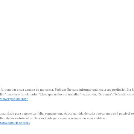
i renovar a sua carteira de motorista. Pediram-lhe para informar qual era a sua profissão. Ela h
lho", insistiu o funcionário. "Claro que tenho um trabalho", exclamou. "Sou mãe". "Nós não con
das-maes/profissao-mae-/
uma idade para a gente ser feliz, somente uma época na vida de cada pessoa em que é possível sonh
dificuldades e obstáculos. Uma só idade para a gente se encantar com a vida e...
dade/a-idade-de-ser-feliz-/