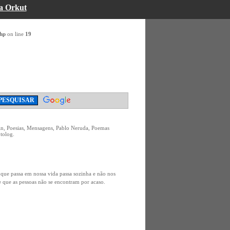
a Orkut
php
on line
19
in, Poesias, Mensagens, Pablo Neruda, Poemas
tolog.
 que passa em nossa vida passa sozinha e não nos
e que as pessoas não se encontram por acaso.