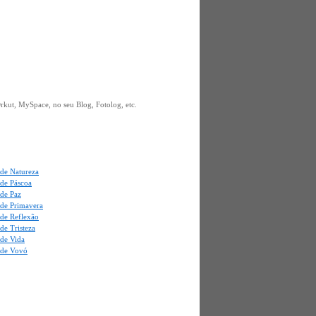
kut, MySpace, no seu Blog, Fotolog, etc.
de Natureza
de Páscoa
de Paz
de Primavera
de Reflexão
de Tristeza
de Vida
de Vovó