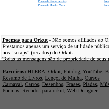
Poema de Cumprimentos
Poe
Poema de Dia das Mães
Poem
Poemas para Orkut
- Não somos afiliados ao Ork
Prestamos apenas um serviço de utilidade pública
nos "scraps" (recados) do Orkut.
Todas as mensagens são de propriedade de seus r
Parceiros:
HLERA
,
Orkut
,
Fotolog
,
YouTube
,
B
Resumo de Livros
,
Lençol de Malha
,
Cursos
Carnaval
,
Carros
,
Desenhos
,
Frases
,
Piadas
,
Mús
Poemas
,
Recados para orkut
,
Web Designer