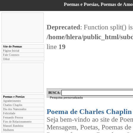
Poemas e Poesias, Poemas de Am
Deprecated
: Function split() i
/home/hlera/public_html/su
line
19
Site de Poemas
Página Inicial
Fale Conosco
Orkut
BUSCA:
Poemas e Poesias
Pesquisa personalizada
Agradecimento
Charles Chaplin
Dia dos Namorados
Poema de Charles Chaplin
Felicidade
Fernando Pessoa
Seja bem-vindo ao site de Poe
Fim de Relacionamento
Mensagem, Poetas, Poemas de 
Manuel Bandeira
Mulheres