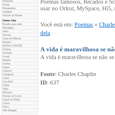
Poemas famosos, Recados e Sc
Otimismo
Paixão
usar no Orkut, MySpace, Hi5, 
Pensamentos
Saudades
Vinícius de Moraes
Outros Sites
Você está em:
Poemas
»
Charle
Recados para orkut
Mensagens
Orkut
dela
Noticias
Letras de Músicas
Recados
HLERA.COM.BR
A vida é maravilhosa se nã
Fotolog
YouTube
A vida é maravilhosa se não se
G-mail
Baladas
Garotas
Gaspar
Carnaval
Fonte
: Charles Chaplin
Carnaporto
Carros
ID
: 637
Loja Decé
Piadas
Orkut
MySpace
Resumo de Livros
Lençol de Malha
Cursos
Países
Web Designer