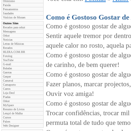
Otimismo
Paixão
Pensamentos
Saudades
Como é Gostoso Gostar de
Vinícius de Moraes
Outros Sites
Como é gostoso gostar de alg
Recados para orkut
Mensagens
Sentir aquele tremor por dent
Orkut
Noticias
aquele calor no rosto, aquela p
Letras de Músicas
Recados
HLERA.COM.BR
Como é gostoso gostar de algué
Fotolog
YouTube
de carinho, de bem querer!
G-mail
Baladas
Garotas
Como é gostoso gostar de alg
Gaspar
Carnaval
Fazer planos, marcar projectos,
Carnaporto
Carros
Ouvir voz amiga!
Loja Decé
Piadas
Orkut
Como é gostoso gostar de alg
MySpace
Resumo de Livros
Trocar confidências, trocar mil
Lençol de Malha
Cursos
permuta total de tudo que temo
Países
Web Designer