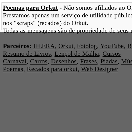
Poemas para Orkut
- Não somos afiliados ao Ork
Prestamos apenas um serviço de utilidade pública
nos "scraps" (recados) do Orkut.
Todas as mensagens são de propriedade de seus r
Parceiros:
HLERA
,
Orkut
,
Fotolog
,
YouTube
,
B
Resumo de Livros
,
Lençol de Malha
,
Cursos
Carnaval
,
Carros
,
Desenhos
,
Frases
,
Piadas
,
Mús
Poemas
,
Recados para orkut
,
Web Designer