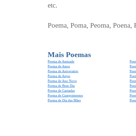
etc.
Poema, Poma, Peoma, Poena, Po
Mais Poemas
Poema de Amizade
Poem
Poema de Amor
Poe
Poema de Aniversário
Poem
Poema de Anjos
Poem
Poema de Ano Novo
Poe
Poema de Bom Dia
Poe
Poema de Cantadas
Poe
Poema de Cumprimentos
Poe
Poema de Dia das Mães
Poem