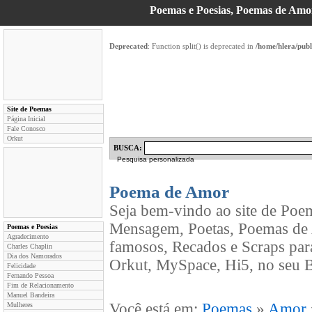
Poemas e Poesias, Poemas de Am
Deprecated
: Function split() is deprecated in
/home/hlera/pub
Site de Poemas
Página Inicial
Fale Conosco
Orkut
BUSCA:
Pesquisa personalizada
Poema de Amor
Seja bem-vindo ao site de Poe
Mensagem, Poetas, Poemas de 
Poemas e Poesias
Agradecimento
famosos, Recados e Scraps par
Charles Chaplin
Dia dos Namorados
Orkut, MySpace, Hi5, no seu B
Felicidade
Fernando Pessoa
Fim de Relacionamento
Manuel Bandeira
Você está em:
Poemas
»
Amor
Mulheres