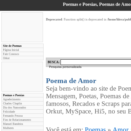
Poemas e Poesias, Poemas de Am
Deprecated
: Function split() is deprecated in
/home/hlera/pub
Site de Poemas
Página Inicial
Fale Conosco
Orkut
BUSCA:
Pesquisa personalizada
Poema de Amor
Seja bem-vindo ao site de Poe
Mensagem, Poetas, Poemas de 
Poemas e Poesias
Agradecimento
famosos, Recados e Scraps par
Charles Chaplin
Dia dos Namorados
Orkut, MySpace, Hi5, no seu B
Felicidade
Fernando Pessoa
Fim de Relacionamento
Manuel Bandeira
Você está em:
Poemas
»
Amor
Mulheres