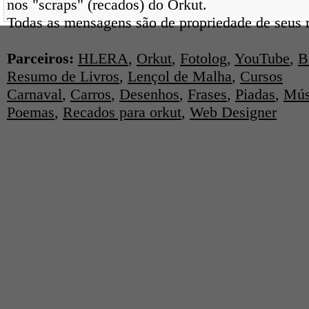
nos "scraps" (recados) do Orkut.
Todas as mensagens são de propriedade de seus r
Parceiros:
HLERA
,
Orkut
,
Fotolog
,
YouTube
,
B
Resumo de Livros
,
Lençol de Malha
,
Cursos
Carnaval
,
Carros
,
Desenhos
,
Frases
,
Piadas
,
Mús
Poemas
,
Recados para orkut
,
Web Designer