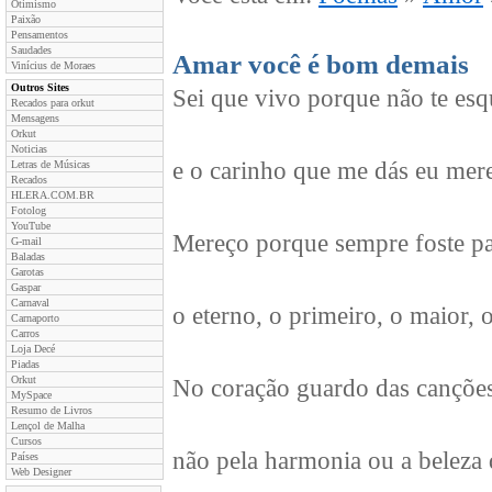
Otimismo
Paixão
Pensamentos
Saudades
Amar você é bom demais
Vinícius de Moraes
Outros Sites
Sei que vivo porque não te es
Recados para orkut
Mensagens
Orkut
Noticias
e o carinho que me dás eu mer
Letras de Músicas
Recados
HLERA.COM.BR
Fotolog
YouTube
Mereço porque sempre foste p
G-mail
Baladas
Garotas
Gaspar
Carnaval
o eterno, o primeiro, o maior, 
Carnaporto
Carros
Loja Decé
Piadas
Orkut
No coração guardo das canções
MySpace
Resumo de Livros
Lençol de Malha
Cursos
não pela harmonia ou a beleza d
Países
Web Designer