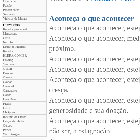
Otimismo
Paixão
Pensamentos
Saudades
Aconteça o que acontecer
Vinícius de Moraes
Outros Sites
Aconteça o que acontecer, est
Recados para orkut
Mensagens
Aconteça o que acontecer, medit
Orkut
Noticias
próximo.
Letras de Músicas
Recados
HLERA.COM.BR
Aconteça o que acontecer, estej
Fotolog
YouTube
Aconteça o que acontecer, este
G-mail
Baladas
Garotas
Aconteça o que acontecer, estej
Gaspar
Carnaval
cresça.
Carnaporto
Carros
Aconteça o que acontecer, est
Loja Decé
Piadas
Orkut
generosidade e sua doação.
MySpace
Resumo de Livros
Aconteça o que acontecer, esteja
Lençol de Malha
Cursos
não ser, a estagnação.
Países
Web Designer