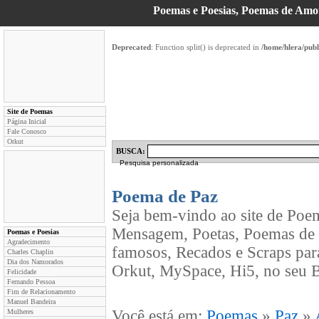
Poemas e Poesias, Poemas de Am
Deprecated
: Function split() is deprecated in
/home/hlera/pub
Site de Poemas
Página Inicial
Fale Conosco
Orkut
BUSCA:
Pesquisa personalizada
Poema de Paz
Seja bem-vindo ao site de Poe
Mensagem, Poetas, Poemas de 
Poemas e Poesias
Agradecimento
famosos, Recados e Scraps par
Charles Chaplin
Dia dos Namorados
Orkut, MySpace, Hi5, no seu B
Felicidade
Fernando Pessoa
Fim de Relacionamento
Manuel Bandeira
Você está em:
Poemas
»
Paz
»
Mulheres