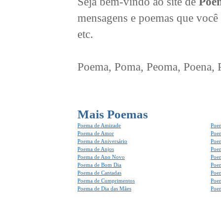
Seja bem-vindo ao site de
Poem
mensagens e poemas que você 
etc.
Poema, Poma, Peoma, Poena, Po
Mais Poemas
Poema de Amizade
Poem
Poema de Amor
Poe
Poema de Aniversário
Poem
Poema de Anjos
Poem
Poema de Ano Novo
Poe
Poema de Bom Dia
Poe
Poema de Cantadas
Poe
Poema de Cumprimentos
Poe
Poema de Dia das Mães
Poem