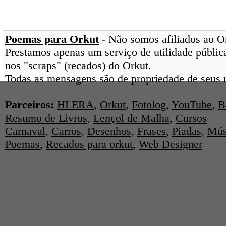
Poemas para Orkut
- Não somos afiliados ao Ork
Prestamos apenas um serviço de utilidade pública
nos "scraps" (recados) do Orkut.
Todas as mensagens são de propriedade de seus r
Parceiros:
HLERA
,
Orkut
,
Fotolog
,
YouTube
,
B
Resumo de Livros
,
Lençol de Malha
,
Cursos
Carnaval
,
Carros
,
Desenhos
,
Frases
,
Piadas
,
Mús
Poemas
,
Recados para orkut
,
Web Designer