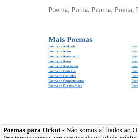
Poema, Poma, Peoma, Poena, Po
Mais Poemas
Poema de Amizade
Poem
Poema de Amor
Poe
Poema de Aniversário
Poem
Poema de Anjos
Poem
Poema de Ano Novo
Poe
Poema de Bom Dia
Poe
Poema de Cantadas
Poe
Poema de Cumprimentos
Poe
Poema de Dia das Mães
Poem
Poemas para Orkut
- Não somos afiliados ao Ork
Prestamos apenas um serviço de utilidade pública