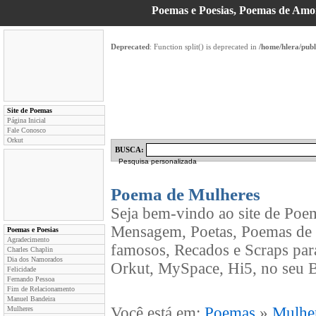
Poemas e Poesias, Poemas de Am
Deprecated
: Function split() is deprecated in
/home/hlera/pub
Site de Poemas
Página Inicial
Fale Conosco
Orkut
BUSCA:
Pesquisa personalizada
Poema de Mulheres
Seja bem-vindo ao site de Poe
Mensagem, Poetas, Poemas de 
Poemas e Poesias
Agradecimento
famosos, Recados e Scraps par
Charles Chaplin
Dia dos Namorados
Orkut, MySpace, Hi5, no seu B
Felicidade
Fernando Pessoa
Fim de Relacionamento
Manuel Bandeira
Você está em:
Poemas
»
Mulhe
Mulheres