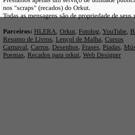
nos "scraps" (recados) do Orkut.
Todas as mensagens são de propriedade de seus r
Parceiros:
HLERA
,
Orkut
,
Fotolog
,
YouTube
,
B
Resumo de Livros
,
Lençol de Malha
,
Cursos
Carnaval
,
Carros
,
Desenhos
,
Frases
,
Piadas
,
Mús
Poemas
,
Recados para orkut
,
Web Designer