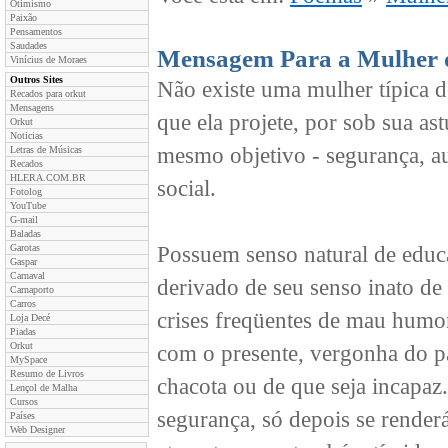
Otimismo
Paixão
Pensamentos
Saudades
Mensagem Para a Mulher 
Vinícius de Moraes
Outros Sites
Não existe uma mulher típica d
Recados para orkut
Mensagens
que ela projete, por sob sua as
Orkut
Noticias
mesmo objetivo - segurança, au
Letras de Músicas
Recados
HLERA.COM.BR
social.
Fotolog
YouTube
G-mail
Baladas
Garotas
Possuem senso natural de educa
Gaspar
Carnaval
derivado de seu senso inato de
Carnaporto
Carros
crises freqüentes de mau humo
Loja Decé
Piadas
Orkut
com o presente, vergonha do pa
MySpace
Resumo de Livros
chacota ou de que seja incapaz.
Lençol de Malha
Cursos
segurança, só depois se render
Países
Web Designer