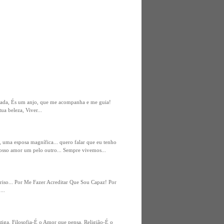
rada, És um anjo, que me acompanha e me guia!
ua beleza, Viver...
a, uma esposa magnífica... quero falar que eu tenho
nosso amor um pelo outro... Sempre vivemos...
iso... Por Me Fazer Acreditar Que Sou Capaz! Por
...
iga. Filosofia-É o Amor que pensa. Religião-É o