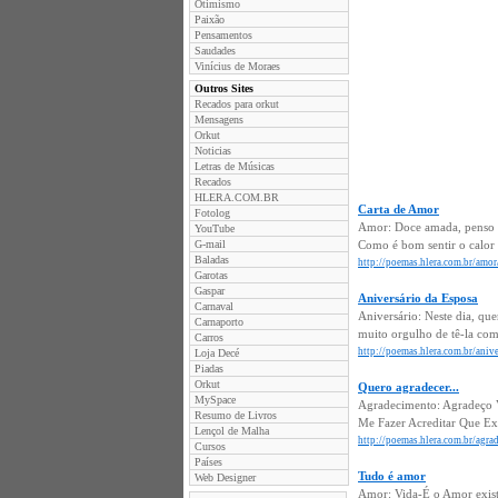
Otimismo
Paixão
Pensamentos
Saudades
Vinícius de Moraes
Outros Sites
Recados para orkut
Mensagens
Orkut
Noticias
Letras de Músicas
Recados
HLERA.COM.BR
Carta de Amor
Fotolog
Amor: Doce amada, penso e
YouTube
G-mail
Como é bom sentir o calor d
Baladas
http://poemas.hlera.com.br/amor
Garotas
Gaspar
Aniversário da Esposa
Carnaval
Aniversário: Neste dia, que
Carnaporto
muito orgulho de tê-la com
Carros
http://poemas.hlera.com.br/anive
Loja Decé
Piadas
Orkut
Quero agradecer...
MySpace
Agradecimento: Agradeço V
Resumo de Livros
Me Fazer Acreditar Que Exi
Lençol de Malha
http://poemas.hlera.com.br/agra
Cursos
Países
Tudo é amor
Web Designer
Amor: Vida-É o Amor exist