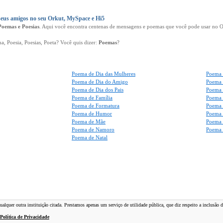
eus amigos no seu Orkut, MySpace e Hi5
Poemas e Poesias
. Aqui você encontra centenas de mensagens e poemas que você pode usar no Or
 Poesia, Poesias, Poeta? Você quis dizer:
Poemas
?
Poema de Dia das Mulheres
Poema 
Poema de Dia do Amigo
Poema 
Poema de Dia dos Pais
Poema 
Poema de Família
Poema 
Poema de Formatura
Poema 
Poema de Humor
Poema 
Poema de Mãe
Poema 
Poema de Namoro
Poema 
Poema de Natal
lquer outra instituição citada. Prestamos apenas um serviço de utilidade pública, que diz respeito a inclusão 
Política de Privacidade