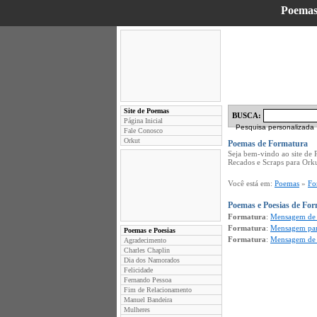
Poemas
Site de Poemas
BUSCA:
Página Inicial
Pesquisa personalizada
Fale Conosco
Orkut
Poemas de Formatura
Seja bem-vindo ao site de
Recados e Scraps para Ork
Você está em:
Poemas
»
Fo
Poemas e Poesias de Fo
Formatura
:
Mensagem de 
Formatura
:
Mensagem par
Poemas e Poesias
Formatura
:
Mensagem de f
Agradecimento
Charles Chaplin
Dia dos Namorados
Felicidade
Fernando Pessoa
Fim de Relacionamento
Manuel Bandeira
Mulheres