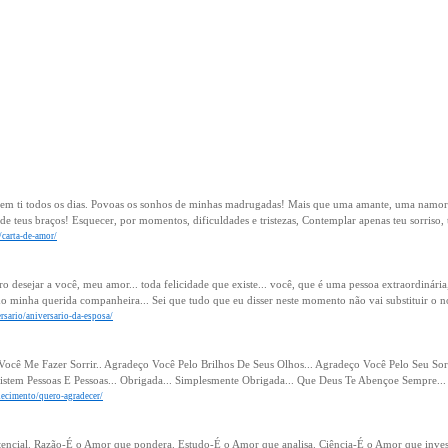
m ti todos os dias. Povoas os sonhos de minhas madrugadas! Mais que uma amante, uma namo
e teus braços! Esquecer, por momentos, dificuldades e tristezas, Contemplar apenas teu sorriso, t
/carta-de-amor/
ro desejar a você, meu amor... toda felicidade que existe... você, que é uma pessoa extraordinári
o minha querida companheira... Sei que tudo que eu disser neste momento não vai substituir o 
rsario/aniversario-da-esposa/
ocê Me Fazer Sorrir.. Agradeço Você Pelo Brilhos De Seus Olhos... Agradeço Você Pelo Seu Sorr
stem Pessoas E Pessoas... Obrigada... Simplesmente Obrigada... Que Deus Te Abençoe Sempre... 
decimento/quero-agradecer/
encial. Razão-É o Amor que pondera. Estudo-É o Amor que analisa. Ciência-É o Amor que invest