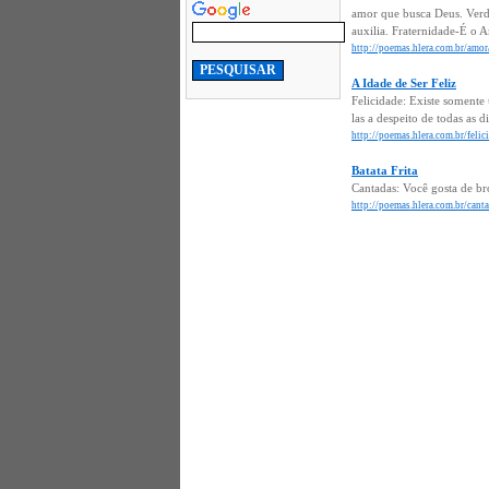
amor que busca Deus. Verd
auxilia. Fraternidade-É o 
http://poemas.hlera.com.br/amor
A Idade de Ser Feliz
Felicidade: Existe somente 
las a despeito de todas as 
http://poemas.hlera.com.br/felici
Batata Frita
Cantadas: Você gosta de bróc
http://poemas.hlera.com.br/cantad