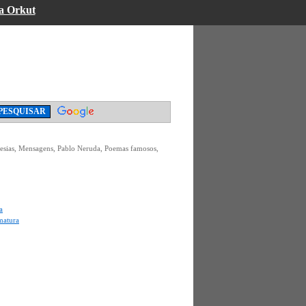
a Orkut
oesias, Mensagens, Pablo Neruda, Poemas famosos,
a
matura