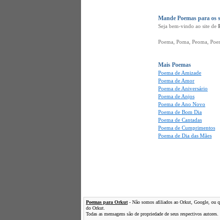
Mande Poemas para os s
Seja bem-vindo ao site de
Poema, Poma, Peoma, Poena,
Mais Poemas
Poema de Amizade
Poema de Amor
Poema de Aniversário
Poema de Anjos
Poema de Ano Novo
Poema de Bom Dia
Poema de Cantadas
Poema de Cumprimentos
Poema de Dia das Mães
Poemas para Orkut
- Não somos afiliados ao Orkut, Google, ou qua
do Orkut.
Todas as mensagens são de propriedade de seus respectivos autores.