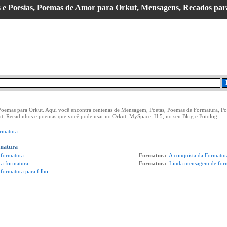
 e Poesias, Poemas de Amor para
Orkut
,
Mensagens
,
Recados par
 Poemas para Orkut. Aqui você encontra centenas de Mensagem, Poetas, Poemas de Formatura, P
ut, Recadinhos e poemas que você pode usar no Orkut, MySpace, Hi5, no seu Blog e Fotolog.
rmatura
rmatura
formatura
Formatura
:
A conquista da Formatur
a formatura
Formatura
:
Linda mensagem de for
ormatura para filho