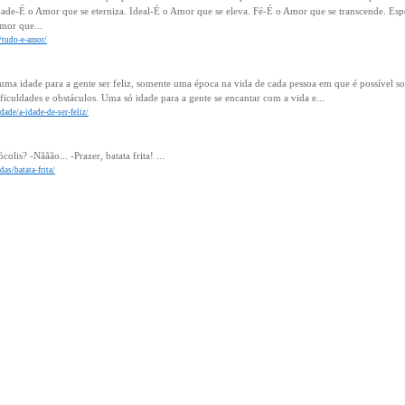
ade-É o Amor que se eterniza. Ideal-É o Amor que se eleva. Fé-É o Amor que se transcende. E
Amor que...
/tudo-e-amor/
uma idade para a gente ser feliz, somente uma época na vida de cada pessoa em que é possível sonh
dificuldades e obstáculos. Uma só idade para a gente se encantar com a vida e...
dade/a-idade-de-ser-feliz/
olis? -Nããão... -Prazer, batata frita! ...
as/batata-frita/