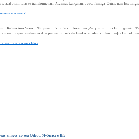
 se acabavam, Elas se transformavam. Algumas Lançavam pouca fumaça, Outras nem isso lança
issoes/o-trem-da-vida/
z
 belíssimo Ano Novo... Não precisa fazer lista de boas intenções para arquivá-las na gaveta. Não
acreditar que por decreto da esperança a partir de Janeiro as coisas mudem e seja claridade, re
novo/receita-de-ano-novo-feliz-/
eus amigos no seu Orkut, MySpace e Hi5