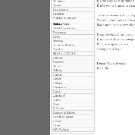
E a medida de meu amor v
Otimismo
Paixão
É não ver-te e amar-te co
Pensamentos
Saudades
Talvez consumirá a luz de 
Vinícius de Moraes
Seu raio cruel, meu coração
Outros Sites
Roubando-me a chave do s
Recados para orkut
Mensagens
Nesta história só eu morro
Orkut
E morrerei de amor porque
Noticias
Porque te quero, amor,
Letras de Músicas
a sangue e a fogo.
Recados
HLERA.COM.BR
Fotolog
YouTube
Fonte
: Pablo Neruda
G-mail
ID
: 626
Baladas
Garotas
Gaspar
Carnaval
Carnaporto
Carros
Loja Decé
Piadas
Orkut
MySpace
Resumo de Livros
Lençol de Malha
Cursos
Países
Web Designer