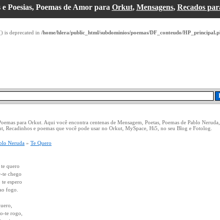
 e Poesias, Poemas de Amor para
Orkut
,
Mensagens
,
Recados par
() is deprecated in
/home/hlera/public_html/subdominios/poemas/DF_conteudo/HP_principal.
 Poemas para Orkut. Aqui você encontra centenas de Mensagem, Poetas, Poemas de Pablo Neruda
ut, Recadinhos e poemas que você pode usar no Orkut, MySpace, Hi5, no seu Blog e Fotolog.
blo Neruda
»
Te Quero
 te quero
r-te chego
 te espero
ao fogo.
quero,
o-te rogo,