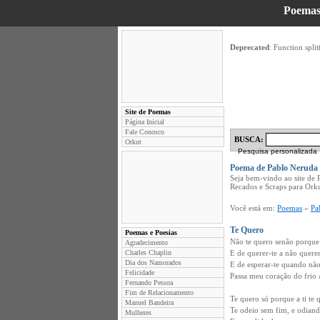
Poemas
Deprecated
: Function split
Site de Poemas
Página Inicial
Fale Conosco
BUSCA:
Orkut
Pesquisa personalizada
Poema de Pablo Neruda
Seja bem-vindo ao site de
Recados e Scraps para Ork
Você está em:
Poemas
»
Pa
Te Quero
Poemas e Poesias
Não te quero senão porque
Agradecimento
Charles Chaplin
E de querer-te a não quere
Dia dos Namorados
E de esperar-te quando não
Felicidade
Passa meu coração do frio 
Fernando Pessoa
Fim de Relacionamento
Te quero só porque a ti te 
Manuel Bandeira
Te odeio sem fim, e odiand
Mulheres