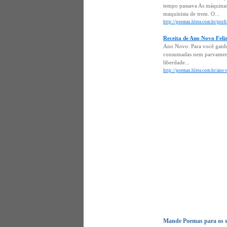
tempo passava As máquinas
maquinista de trem. O...
http://poemas.hlera.com.br/prof
Receita de Ano Novo Feli
Ano Novo: Para você ganhar
consumadas nem parvamente 
liberdade...
http://poemas.hlera.com.br/ano-
Mande Poemas para os s