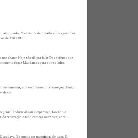
é um ato ousado, Mas nem toda ousadia é Coragem. Ser
amos de VALOR. ...
nos abater. Hoje não dá pra falar Dos defeitos que
ntimento fugaz Mandamos para outros lados.
la o ser humano, no berço mesmo, já começou. Tenho
o devia...
genial. Industrializou a esperança, fazendo-a
re da renovação e tudo começa outra vez, com...
E sonhava, Eu queria ser maquinista de trem. O