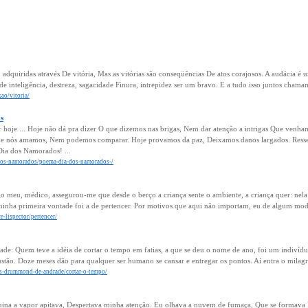
o adquiridas através De vitória, Mas as vitórias são conseqüências De atos corajosos. A audácia 
e inteligência, destreza, sagacidade Finura, intrepidez ser um bravo. E a tudo isso juntos cham
xao/vitoria/
s
hoje ... Hoje não dá pra dizer O que dizemos nas brigas, Nem dar atenção a intrigas Que venham 
ue nós amamos, Nem podemos comparar. Hoje provamos da paz, Deixamos danos largados. Resse
Dia dos Namorados! ...
-dos-namorados/poema-dia-dos-namorados-/
go meu, médico, assegurou-me que desde o berço a criança sente o ambiente, a criança quer: ne
minha primeira vontade foi a de pertencer. Por motivos que aqui não importam, eu de algum mod
e-lispector/pertencer/
: Quem teve a idéia de cortar o tempo em fatias, a que se deu o nome de ano, foi um indivíduo 
ustão. Doze meses dão para qualquer ser humano se cansar e entregar os pontos. Aí entra o milag
los-drummond-de-andrade/cortar-o-tempo/
uina a vapor apitava, Despertava minha atenção. Eu olhava a nuvem de fumaça, Que se formava 