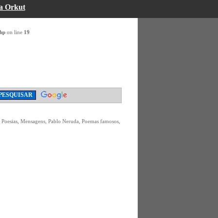
a Orkut
php
on line
19
, Poesias, Mensagens, Pablo Neruda, Poemas famosos,