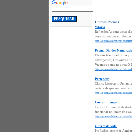
Últimos Poemas
Vitória
Reflexão: As conquistas sã
corajoso requer um Pouco d
http://poemas.hlera.com.br/refle
Poema Dia dos Namorado
Dia dos Namorados: Só por 
enxergamos, Dos outros q
Vivamos o que nos traz O 
http://poemas.hlera.com.br/dia
Pertencer
Clarice Lispector: Um ami
certeza de que no berço a 
http://poemas.hlera.com.br/claric
Cortar o tempo
Carlos Drummond de Andrade
funcionar no limite da exa
http://poemas.hlera.com.br/car
O trem da vida
Profissões: Acordei. A máq