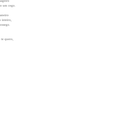
iageiro
mo um cego.
janeiro
 inteiro,
ossego.
 te quero,