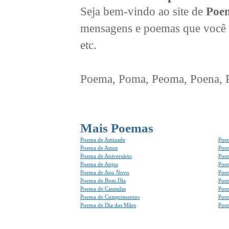
Seja bem-vindo ao site de
Poem
mensagens e poemas que você 
etc.
Poema, Poma, Peoma, Poena, Po
Mais Poemas
Poema de Amizade
Poem
Poema de Amor
Poe
Poema de Aniversário
Poem
Poema de Anjos
Poem
Poema de Ano Novo
Poe
Poema de Bom Dia
Poe
Poema de Cantadas
Poe
Poema de Cumprimentos
Poe
Poema de Dia das Mães
Poem