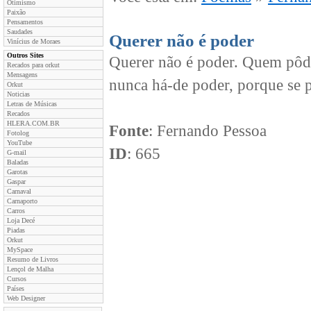
Otimismo
Paixão
Pensamentos
Saudades
Querer não é poder
Vinícius de Moraes
Outros Sites
Querer não é poder. Quem pôde
Recados para orkut
Mensagens
nunca há-de poder, porque se 
Orkut
Noticias
Letras de Músicas
Recados
HLERA.COM.BR
Fonte
: Fernando Pessoa
Fotolog
YouTube
ID
: 665
G-mail
Baladas
Garotas
Gaspar
Carnaval
Carnaporto
Carros
Loja Decé
Piadas
Orkut
MySpace
Resumo de Livros
Lençol de Malha
Cursos
Países
Web Designer