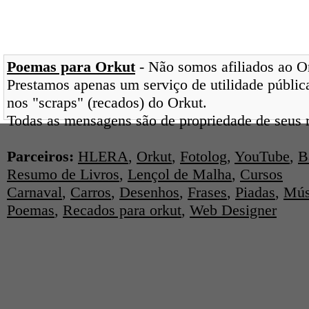
Poemas para Orkut
- Não somos afiliados ao Ork
Prestamos apenas um serviço de utilidade pública
nos "scraps" (recados) do Orkut.
Todas as mensagens são de propriedade de seus r
Parceiros:
HLERA
,
Orkut
,
Fotolog
,
YouTube
,
B
Resumo de Livros
,
Lençol de Malha
,
Cursos
Carnaval
,
Carros
,
Desenhos
,
Frases
,
Piadas
,
Mús
Poemas
,
Recados para orkut
,
Web Designer