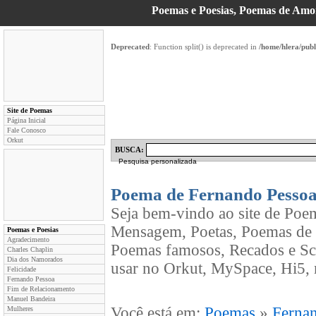
Poemas e Poesias, Poemas de Am
Deprecated
: Function split() is deprecated in
/home/hlera/pub
Site de Poemas
Página Inicial
Fale Conosco
Orkut
BUSCA:
Pesquisa personalizada
Poema de Fernando Pesso
Seja bem-vindo ao site de Poe
Mensagem, Poetas, Poemas de 
Poemas e Poesias
Agradecimento
Poemas famosos, Recados e Sc
Charles Chaplin
Dia dos Namorados
usar no Orkut, MySpace, Hi5, 
Felicidade
Fernando Pessoa
Fim de Relacionamento
Manuel Bandeira
Você está em:
Poemas
»
Ferna
Mulheres