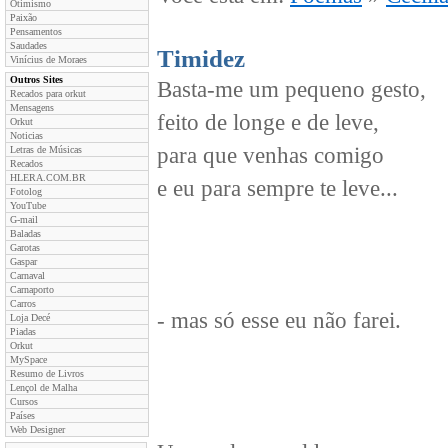
Otimismo
Paixão
Pensamentos
Saudades
Timidez
Vinícius de Moraes
Outros Sites
Basta-me um pequeno gesto,
Recados para orkut
Mensagens
feito de longe e de leve,
Orkut
Noticias
para que venhas comigo
Letras de Músicas
Recados
HLERA.COM.BR
e eu para sempre te leve...
Fotolog
YouTube
G-mail
Baladas
Garotas
Gaspar
Carnaval
Carnaporto
Carros
- mas só esse eu não farei.
Loja Decé
Piadas
Orkut
MySpace
Resumo de Livros
Lençol de Malha
Cursos
Países
Web Designer