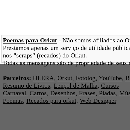
Poemas para Orkut
- Não somos afiliados ao Ork
Prestamos apenas um serviço de utilidade pública
nos "scraps" (recados) do Orkut.
Todas as mensagens são de propriedade de seus r
Parceiros:
HLERA
,
Orkut
,
Fotolog
,
YouTube
,
B
Resumo de Livros
,
Lençol de Malha
,
Cursos
Carnaval
,
Carros
,
Desenhos
,
Frases
,
Piadas
,
Mús
Poemas
,
Recados para orkut
,
Web Designer