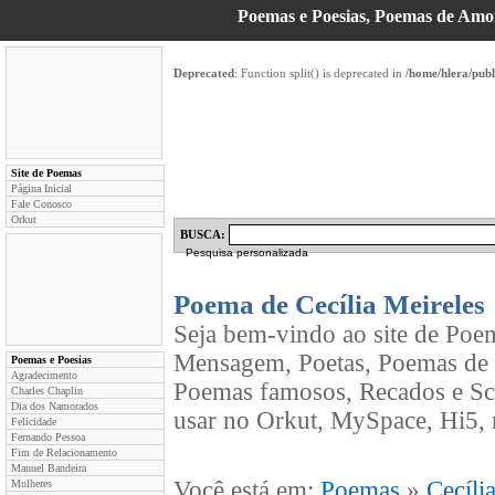
Poemas e Poesias, Poemas de Am
Deprecated
: Function split() is deprecated in
/home/hlera/pub
Site de Poemas
Página Inicial
Fale Conosco
Orkut
BUSCA:
Pesquisa personalizada
Poema de Cecília Meireles
Seja bem-vindo ao site de Poe
Mensagem, Poetas, Poemas de C
Poemas e Poesias
Agradecimento
Poemas famosos, Recados e Sc
Charles Chaplin
Dia dos Namorados
usar no Orkut, MySpace, Hi5, 
Felicidade
Fernando Pessoa
Fim de Relacionamento
Manuel Bandeira
Você está em:
Poemas
»
Cecíli
Mulheres