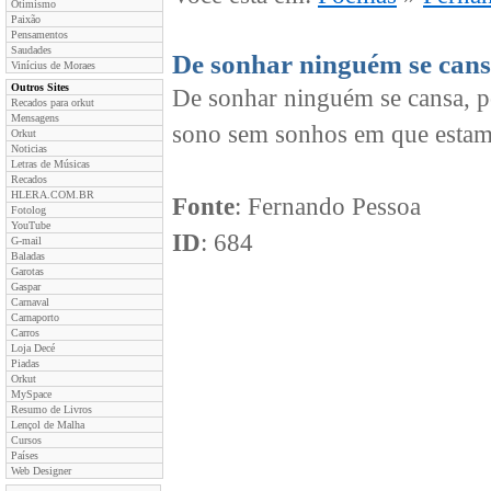
Otimismo
Paixão
Pensamentos
Saudades
De sonhar ninguém se can
Vinícius de Moraes
Outros Sites
De sonhar ninguém se cansa, p
Recados para orkut
Mensagens
sono sem sonhos em que estam
Orkut
Noticias
Letras de Músicas
Recados
HLERA.COM.BR
Fonte
: Fernando Pessoa
Fotolog
YouTube
ID
: 684
G-mail
Baladas
Garotas
Gaspar
Carnaval
Carnaporto
Carros
Loja Decé
Piadas
Orkut
MySpace
Resumo de Livros
Lençol de Malha
Cursos
Países
Web Designer