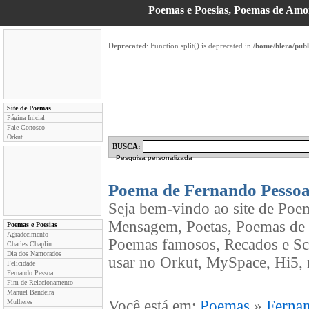
Poemas e Poesias, Poemas de Am
Deprecated
: Function split() is deprecated in
/home/hlera/pub
Site de Poemas
Página Inicial
Fale Conosco
Orkut
BUSCA:
Pesquisa personalizada
Poema de Fernando Pesso
Seja bem-vindo ao site de Poe
Mensagem, Poetas, Poemas de 
Poemas e Poesias
Agradecimento
Poemas famosos, Recados e Sc
Charles Chaplin
Dia dos Namorados
usar no Orkut, MySpace, Hi5, 
Felicidade
Fernando Pessoa
Fim de Relacionamento
Manuel Bandeira
Você está em:
Poemas
»
Ferna
Mulheres