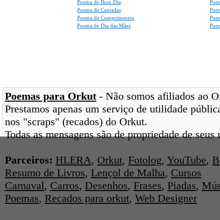
Poema de Bom Dia
Poe
Poema de Cantadas
Poe
Poema de Cumprimentos
Poe
Poema de Dia das Mães
Poem
Poemas para Orkut
- Não somos afiliados ao Ork
Prestamos apenas um serviço de utilidade pública
nos "scraps" (recados) do Orkut.
Todas as mensagens são de propriedade de seus r
Parceiros:
HLERA
,
Orkut
,
Fotolog
,
YouTube
,
B
Resumo de Livros
,
Lençol de Malha
,
Cursos
Carnaval
,
Carros
,
Desenhos
,
Frases
,
Piadas
,
Mús
Poemas
,
Recados para orkut
,
Web Designer