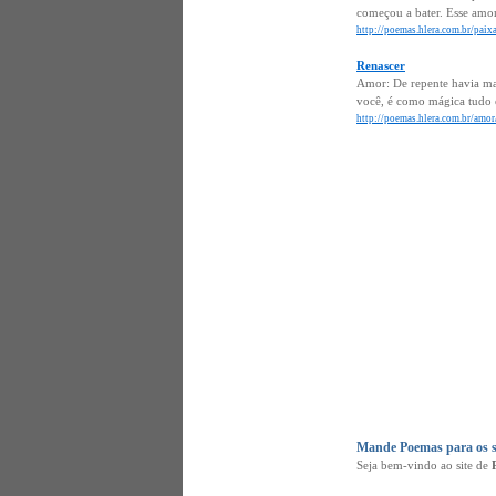
começou a bater. Esse amo
http://poemas.hlera.com.br/paix
Renascer
Amor: De repente havia mai
você, é como mágica tudo 
http://poemas.hlera.com.br/amor
Mande Poemas para os s
Seja bem-vindo ao site de