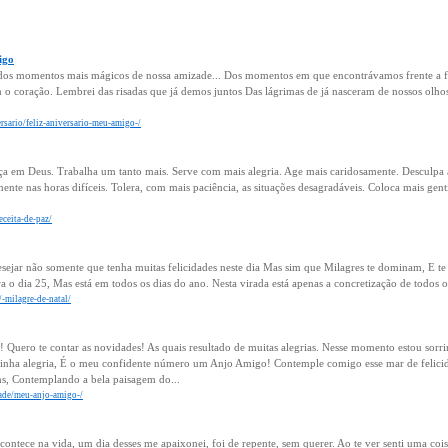
igo
 dos momentos mais mágicos de nossa amizade... Dos momentos em que encontrávamos frente a f
o coração. Lembrei das risadas que já demos juntos Das lágrimas de já nasceram de nossos olh
rsario/feliz-aniversario-meu-amigo-/
a em Deus. Trabalha um tanto mais. Serve com mais alegria. Age mais caridosamente. Desculpa a
ente nas horas difíceis. Tolera, com mais paciência, as situações desagradáveis. Coloca mais gen
eceita-de-paz/
esejar não somente que tenha muitas felicidades neste dia Mas sim que Milagres te dominam, E te
o dia 25, Mas está em todos os dias do ano. Nesta virada está apenas a concretização de todos os
/-milagre-de-natal/
Quero te contar as novidades! As quais resultado de muitas alegrias. Nesse momento estou sorr
minha alegria, É o meu confidente número um Anjo Amigo! Contemple comigo esse mar de felic
ns, Contemplando a bela paisagem do...
zade/meu-anjo-amigo-/
ontece na vida, um dia desses me apaixonei, foi de repente, sem querer. Ao te ver senti uma coi