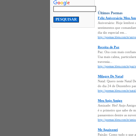
Últimos Poemas
Feliz Aniversário Meu Am
Aniversário: Hoje lembrei
sentimentos que comandam 
dia tão especial em...
http://poemas.hlera.com.br/anive
Receita de Paz
Paz: Ora com mais confianç
Usa mais calma, particularm
travessia...
http://poemas.hlera.com.br/paz/r
Milagre De Natal
Natal: Quero neste Natal D
do dia 24 de Dezembro para 
http://poemas.hlera.com.br/natal
Meu Anjo Amigo
Amizade: Hei! Anjo Amigo! 
é o primeiro que sabe de 
passaremos dentre as nuve
http://poemas.hlera.com.br/ami
Me Apaixonei
Paixão: Como tudo o que ac