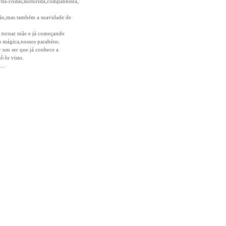
rda-costas,motorista,companheira,
ão,mas também a suavidade de
se tornar mãe e já começando
ia mágica,nossos parabéns.
 um ser que já conhece a
-lo visto.
...