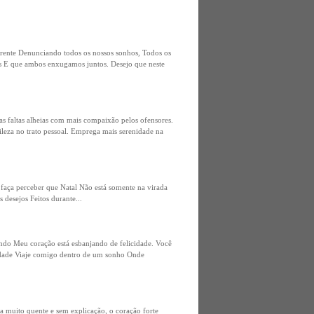
rente Denunciando todos os nossos sonhos, Todos os
os E que ambos enxugamos juntos. Desejo que neste
s faltas alheias com mais compaixão pelos ofensores.
tileza no trato pessoal. Emprega mais serenidade na
 faça perceber que Natal Não está somente na virada
 desejos Feitos durante...
indo Meu coração está esbanjando de felicidade. Você
idade Viaje comigo dentro de um sonho Onde
sa muito quente e sem explicação, o coração forte