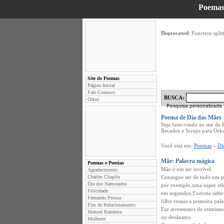
Poemas
Deprecated
: Function split
Site de Poemas
Página Inicial
Fale Conosco
BUSCA:
Orkut
Pesquisa personalizada
Poema de Dia das Mães
Seja bem-vindo ao site de
Recados e Scraps para Ork
Você está em:
Poemas
»
Di
Mãe: Palavra mágica
Poemas e Poesias
Mãe é um ser incrível.
Agradecimento
Charles Chaplin
Consegue ser de tudo um p
Dia dos Namorados
por exemplo,uma super atle
Felicidade
em segundos.Executa salto-
Fernando Pessoa
filho ensaia a primeira pa
Fim de Relacionamento
Faz arremessos de otimis
Manuel Bandeira
no desânimo.
Mulheres