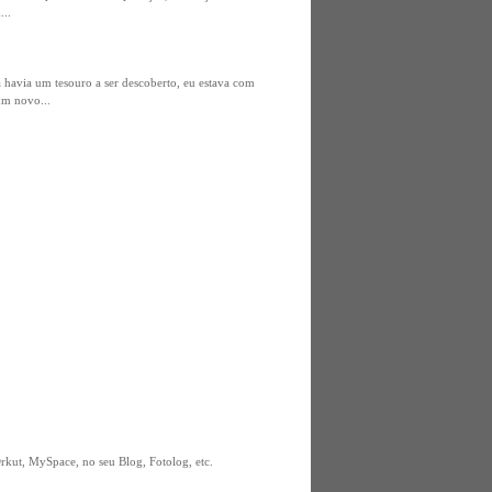
...
 havia um tesouro a ser descoberto, eu estava com
um novo...
kut, MySpace, no seu Blog, Fotolog, etc.