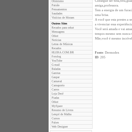
Consegue ser bela,fera,gua
Otimismo
Paixão
amiga,professora.
Pensamentos
Tem a energia de um furac
Saudades
uma brisa.
Vinícius de Moraes
A você que esta prestes a 
Outros Sites
a vivenciar essa experiênc
Recados para orkut
Você será amada e vai amar
Mensagens
tempos mesmo sem nunca tê
Orkut
Mãe,você é mesmo incrível
Noticias
Letras de Músicas
Recados
HLERA.COM.BR
Fonte
: Dermodex
Fotolog
ID
: 205
YouTube
G-mail
Baladas
Garotas
Gaspar
Carnaval
Carnaporto
Carros
Loja Decé
Piadas
Orkut
MySpace
Resumo de Livros
Lençol de Malha
Cursos
Países
Web Designer