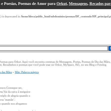
 e Poesias, Poemas de Amor para
Orkut
,
Mensagens
,
Recados par
() is deprecated in
/home/hlera/public_html/subdominios/poemas/DF_conteudo/HP_principal.
 Poemas para Orkut. Aqui você encontra centenas de Mensagem, Poetas, Poemas de Dia das Mães,
ut, Recadinhos e poemas que você pode usar no Orkut, MySpace, Hi5, no seu Blog e Fotolog.
a das Mães
»
Mãe: Palavra mágica
ouco.Consegue ser,
ta.Vai da raiva à meiguice
triplo de alegria quando o
lavra:`mamãe´.
mo quando nos afogamos