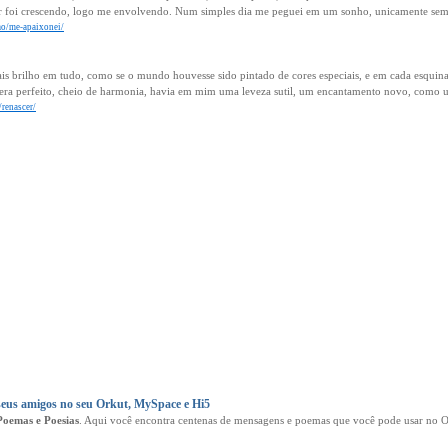
r foi crescendo, logo me envolvendo. Num simples dia me peguei em um sonho, unicamente sem
ao/me-apaixonei/
s brilho em tudo, como se o mundo houvesse sido pintado de cores especiais, e em cada esquina
era perfeito, cheio de harmonia, havia em mim uma leveza sutil, um encantamento novo, como 
/renascer/
eus amigos no seu Orkut, MySpace e Hi5
Poemas e Poesias
. Aqui você encontra centenas de mensagens e poemas que você pode usar no Or