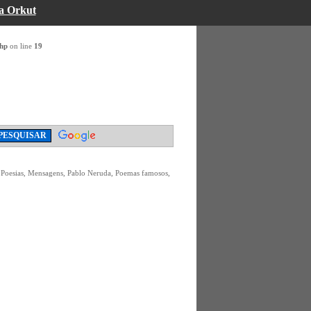
a Orkut
php
on line
19
 Poesias, Mensagens, Pablo Neruda, Poemas famosos,