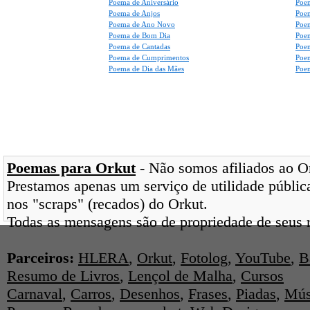
Poema de Aniversário
Poem
Poema de Anjos
Poem
Poema de Ano Novo
Poe
Poema de Bom Dia
Poe
Poema de Cantadas
Poe
Poema de Cumprimentos
Poe
Poema de Dia das Mães
Poem
Poemas para Orkut
- Não somos afiliados ao Ork
Prestamos apenas um serviço de utilidade pública
nos "scraps" (recados) do Orkut.
Todas as mensagens são de propriedade de seus r
Parceiros:
HLERA
,
Orkut
,
Fotolog
,
YouTube
,
B
Resumo de Livros
,
Lençol de Malha
,
Cursos
Carnaval
,
Carros
,
Desenhos
,
Frases
,
Piadas
,
Mús