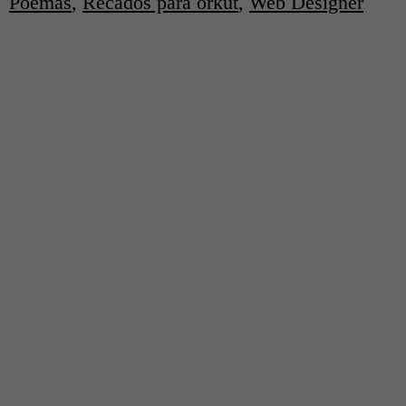
Poemas
,
Recados para orkut
,
Web Designer