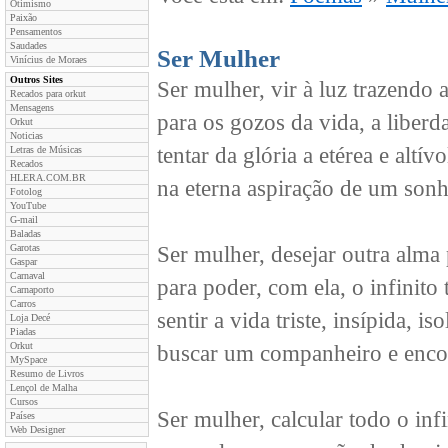
Otimismo
Paixão
Pensamentos
Saudades
Ser Mulher
Vinícius de Moraes
Outros Sites
Ser mulher, vir à luz trazendo 
Recados para orkut
Mensagens
para os gozos da vida, a liberd
Orkut
Noticias
tentar da glória a etérea e altív
Letras de Músicas
Recados
HLERA.COM.BR
na eterna aspiração de um sonh
Fotolog
YouTube
G-mail
Baladas
Garotas
Ser mulher, desejar outra alma 
Gaspar
Carnaval
para poder, com ela, o infinito 
Carnaporto
Carros
sentir a vida triste, insípida, iso
Loja Decé
Piadas
Orkut
buscar um companheiro e encon
MySpace
Resumo de Livros
Lençol de Malha
Cursos
Ser mulher, calcular todo o infi
Países
Web Designer