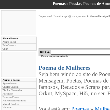
Poemas e Poesias, Poemas de Am
Deprecated
: Function split() is deprecated in
/home/hlera/pub
Site de Poemas
Página Inicial
Fale Conosco
Orkut
BUSCA:
Pesquisa personalizada
Poema de Mulheres
Seja bem-vindo ao site de Poe
Mensagem, Poetas, Poemas de 
Poemas e Poesias
Agradecimento
famosos, Recados e Scraps par
Charles Chaplin
Dia dos Namorados
Orkut, MySpace, Hi5, no seu B
Felicidade
Fernando Pessoa
Fim de Relacionamento
Manuel Bandeira
Você está em:
Poemas
»
Mulhe
Mulheres