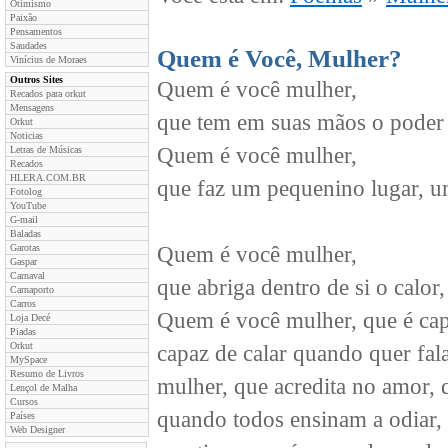
Otimismo
Paixão
Pensamentos
Saudades
Quem é Você, Mulher?
Vinícius de Moraes
Outros Sites
Quem é você mulher,
Recados para orkut
Mensagens
que tem em suas mãos o poder 
Orkut
Noticias
Quem é você mulher,
Letras de Músicas
Recados
HLERA.COM.BR
que faz um pequenino lugar, u
Fotolog
YouTube
G-mail
Baladas
Garotas
Quem é você mulher,
Gaspar
Carnaval
que abriga dentro de si o calor
Carnaporto
Carros
Quem é você mulher, que é capa
Loja Decé
Piadas
Orkut
capaz de calar quando quer fal
MySpace
Resumo de Livros
mulher, que acredita no amor, 
Lençol de Malha
Cursos
quando todos ensinam a odiar,
Países
Web Designer