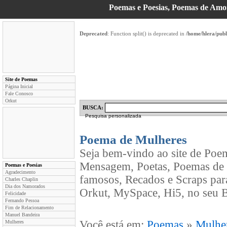
Poemas e Poesias, Poemas de Am
Deprecated
: Function split() is deprecated in
/home/hlera/pub
Site de Poemas
Página Inicial
Fale Conosco
Orkut
BUSCA:
Pesquisa personalizada
Poema de Mulheres
Seja bem-vindo ao site de Poe
Mensagem, Poetas, Poemas de 
Poemas e Poesias
Agradecimento
famosos, Recados e Scraps par
Charles Chaplin
Dia dos Namorados
Orkut, MySpace, Hi5, no seu B
Felicidade
Fernando Pessoa
Fim de Relacionamento
Manuel Bandeira
Você está em:
Poemas
»
Mulhe
Mulheres