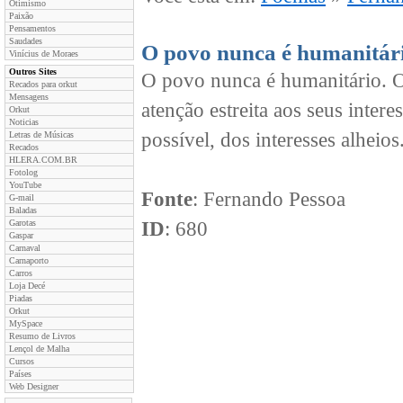
Otimismo
Paixão
Pensamentos
Saudades
O povo nunca é humanitár
Vinícius de Moraes
Outros Sites
O povo nunca é humanitário. O
Recados para orkut
Mensagens
atenção estreita aos seus inter
Orkut
Noticias
possível, dos interesses alheios
Letras de Músicas
Recados
HLERA.COM.BR
Fotolog
YouTube
Fonte
: Fernando Pessoa
G-mail
Baladas
Garotas
ID
: 680
Gaspar
Carnaval
Carnaporto
Carros
Loja Decé
Piadas
Orkut
MySpace
Resumo de Livros
Lençol de Malha
Cursos
Países
Web Designer