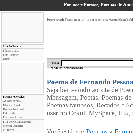
Poemas e Poesias, Poemas de Am
Deprecated
: Function split() is deprecated in
/home/hlera/pub
Site de Poemas
Página Inicial
Fale Conosco
Orkut
BUSCA:
Pesquisa personalizada
Poema de Fernando Pesso
Seja bem-vindo ao site de Poe
Mensagem, Poetas, Poemas de 
Poemas e Poesias
Agradecimento
Poemas famosos, Recados e Sc
Charles Chaplin
Dia dos Namorados
usar no Orkut, MySpace, Hi5, 
Felicidade
Fernando Pessoa
Fim de Relacionamento
Manuel Bandeira
Você está em:
Poemas
»
Ferna
Mulheres