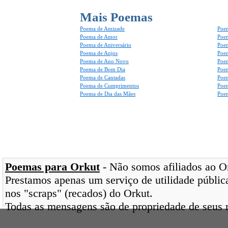
Mais Poemas
Poema de Amizade
Poem
Poema de Amor
Poe
Poema de Aniversário
Poem
Poema de Anjos
Poem
Poema de Ano Novo
Poe
Poema de Bom Dia
Poe
Poema de Cantadas
Poe
Poema de Cumprimentos
Poe
Poema de Dia das Mães
Poem
Poemas para Orkut
- Não somos afiliados ao Ork
Prestamos apenas um serviço de utilidade pública
nos "scraps" (recados) do Orkut.
Todas as mensagens são de propriedade de seus r