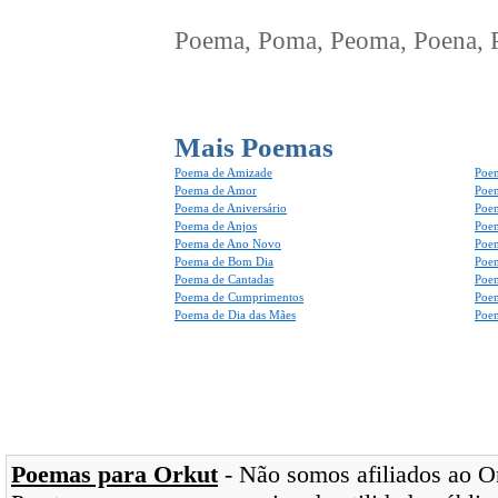
Poema, Poma, Peoma, Poena, Po
Mais Poemas
Poema de Amizade
Poem
Poema de Amor
Poe
Poema de Aniversário
Poem
Poema de Anjos
Poem
Poema de Ano Novo
Poe
Poema de Bom Dia
Poe
Poema de Cantadas
Poe
Poema de Cumprimentos
Poe
Poema de Dia das Mães
Poem
Poemas para Orkut
- Não somos afiliados ao Ork