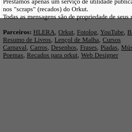
Prestamos apenas um serviço de utilidade pública
nos "scraps" (recados) do Orkut.
Todas as mensagens são de propriedade de seus r
Parceiros:
HLERA
,
Orkut
,
Fotolog
,
YouTube
,
B
Resumo de Livros
,
Lençol de Malha
,
Cursos
Carnaval
,
Carros
,
Desenhos
,
Frases
,
Piadas
,
Mús
Poemas
,
Recados para orkut
,
Web Designer