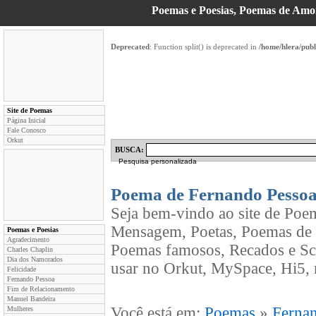
Poemas e Poesias, Poemas de Am
Deprecated
: Function split() is deprecated in
/home/hlera/pub
Site de Poemas
Página Inicial
Fale Conosco
Orkut
BUSCA:
Pesquisa personalizada
Poema de Fernando Pesso
Seja bem-vindo ao site de Poe
Mensagem, Poetas, Poemas de 
Poemas e Poesias
Agradecimento
Poemas famosos, Recados e Sc
Charles Chaplin
Dia dos Namorados
usar no Orkut, MySpace, Hi5, 
Felicidade
Fernando Pessoa
Fim de Relacionamento
Manuel Bandeira
Você está em:
Poemas
»
Ferna
Mulheres