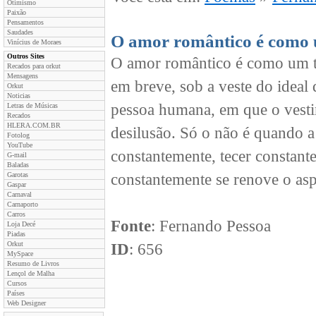
Otimismo
Paixão
Pensamentos
Saudades
O amor romântico é como 
Vinícius de Moraes
Outros Sites
O amor romântico é como um tra
Recados para orkut
Mensagens
em breve, sob a veste do ideal
Orkut
Noticias
pessoa humana, em que o vest
Letras de Músicas
Recados
HLERA.COM.BR
desilusão. Só o não é quando a 
Fotolog
YouTube
constantemente, tecer constant
G-mail
Baladas
Garotas
constantemente se renove o aspe
Gaspar
Carnaval
Carnaporto
Carros
Fonte
: Fernando Pessoa
Loja Decé
Piadas
Orkut
ID
: 656
MySpace
Resumo de Livros
Lençol de Malha
Cursos
Países
Web Designer