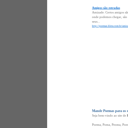
Amigos são estradas
Amizade: Certos amigos são
onde podemos chegar, são 
seus...
http://poemas.hlera.com.br/amiz
Mande Poemas para os s
Seja bem-vindo ao site de
Poema, Poma, Peoma, Poena,