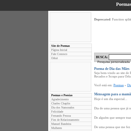
Poemas
Deprecated
: Function split
Site de Poemas
Página Inicial
Fale Conosco
BUSCA:
Orkut
Pesquisa personalizada
Poema de Dia das Mães
Seja bem-vindo ao site de
Recados e Scraps para Ork
Você está em:
Poemas
»
Di
Mensagem para a mamã
Poemas e Poesias
Hoje é um dia especial...
Agradecimento
Charles Chaplin
Dia dos Namorados
Dia de uma pessoa que já na
Felicidade
Fernando Pessoa
De alguém que sempre traz 
Fim de Relacionamento
Manuel Bandeira
De uma pessoa que me fez 
Mulheres