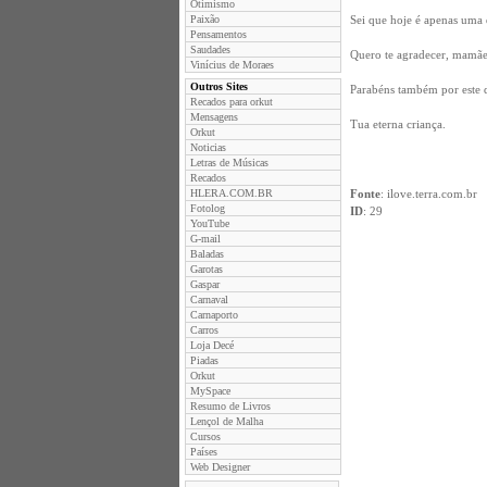
Otimismo
Paixão
Sei que hoje é apenas uma 
Pensamentos
Saudades
Quero te agradecer, mamãe,
Vinícius de Moraes
Outros Sites
Parabéns também por este 
Recados para orkut
Mensagens
Tua eterna criança.
Orkut
Noticias
Letras de Músicas
Recados
HLERA.COM.BR
Fonte
: ilove.terra.com.br
Fotolog
ID
: 29
YouTube
G-mail
Baladas
Garotas
Gaspar
Carnaval
Carnaporto
Carros
Loja Decé
Piadas
Orkut
MySpace
Resumo de Livros
Lençol de Malha
Cursos
Países
Web Designer