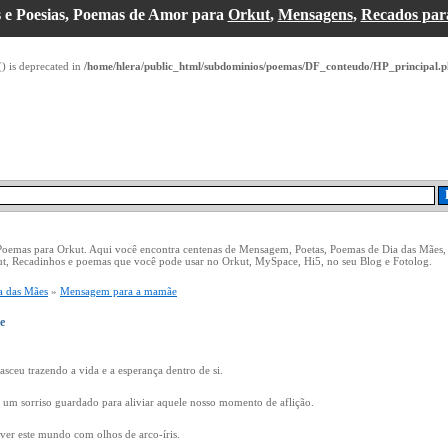
 e Poesias, Poemas de Amor para
Orkut
,
Mensagens
,
Recados par
() is deprecated in
/home/hlera/public_html/subdominios/poemas/DF_conteudo/HP_principal.
 Poemas para Orkut. Aqui você encontra centenas de Mensagem, Poetas, Poemas de Dia das Mães,
ut, Recadinhos e poemas que você pode usar no Orkut, MySpace, Hi5, no seu Blog e Fotolog.
a das Mães
»
Mensagem para a mamãe
e
sceu trazendo a vida e a esperança dentro de si.
um sorriso guardado para aliviar aquele nosso momento de aflição.
ver este mundo com olhos de arco-íris.