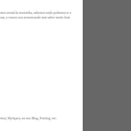
emos avistá-la inteirinha, sabemos onde podemos ir e
 guia, e vamos nos aventurando sem saber muito bem
kut, MySpace, no seu Blog, Fotolog, etc.