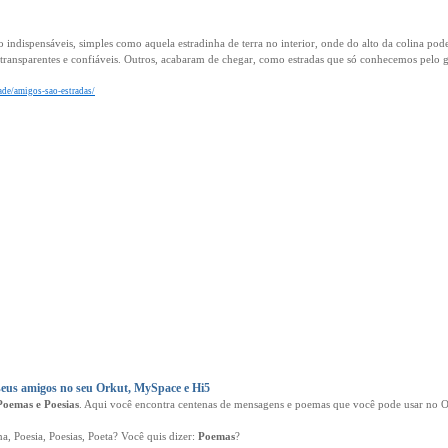
 indispensáveis, simples como aquela estradinha de terra no interior, onde do alto da colina pod
transparentes e confiáveis. Outros, acabaram de chegar, como estradas que só conhecemos pelo
ade/amigos-sao-estradas/
eus amigos no seu Orkut, MySpace e Hi5
Poemas e Poesias
. Aqui você encontra centenas de mensagens e poemas que você pode usar no Or
 Poesia, Poesias, Poeta? Você quis dizer:
Poemas
?