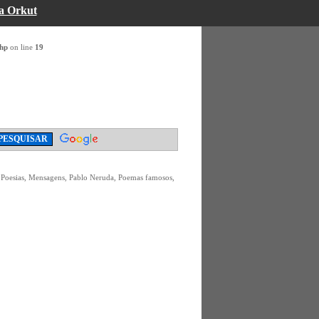
a Orkut
php
on line
19
 Poesias, Mensagens, Pablo Neruda, Poemas famosos,