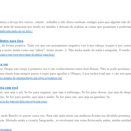
o tema a inveja dos outros...estude...trabalhe e não deixe nenhum vestígio para que alguém fale d
m atrás de mascaras por medo ou timidez e deixam de realizar as coisas que gostariam e poderiam 
idade/sem-medo-de-ser-feliz-/
dentro para fora
 de forma positiva. Toda vez que um pensamento negativo vier à sua cabeça, troque-o por outro! 
ra a noite; assim como um “atleta”, treine muito. 2- Não tenha medo de nada e ninguém. O medo 
ismo/o-que-voce-deve-fazer-de-dentro-para-fora-/
ra vez
a: Despir um corpo a primeira vez é um conhecimento entre dois deuses. Não se pode profanar o
ses rituais haja sempre panos e trajes para agradar o Olimpo, é pra nudez total que o céu nos que
nso-romano-de-santana/despir-um-corpo-a-primeira-vez/
 seja com você
ar, que seja o sol; Se for para enganar, que seja o estômago; Se for para chorar, que seja de alegri
jo; Se for para perder, que seja o medo; Se for para cair, que seja na gandaia; Se...
o/se-for-para-ser-feliz-que-seja-com-voce/
tarde Resolvi te querer outra vez. Para não mais sentir tua ausência Aceitei tua dividida presenç
zia. Abrindo então a cicatriz Sangrando...te recoloquei nas veias Arriscando assim, minha unidad
.
r/recomeco/