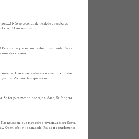
e você...! Não se esconda da verdade e receba os
fazer...! Construa um lar...
Para isso, é preciso muita disciplina mental. Você
é uma das maiores...
 instante. E os amantes devem manter o ritmo dos
r quebrar. As mãos têm que ter um...
a; Se for para mentir, que seja a idade; Se for para
a. Nas noites em que meu corpo esvaziava o teu Sentia
e... Quem sabe até a sanidade. Fiz de ti complemento