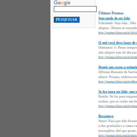
Últimos Poemas
Sem medo de ser feliz
Felicidade: Seja feliz...Nã
elogios...Muitos se esconde
http://poemas.hlera.com.br/felic
O quê você deve fazer de 
Otimismo: 1- Pense sempre,
não adquire isso do dia pa
http://poemas.hlera.com.br/otim
Despir um corpo a primei
Affonso Romano de Sant'an
altares. Porque, embora nes
http://poemas.hlera.com.br/affo
Se for para ser feliz, que
Paixão: Se for para esquent
roubar, que se roube um bei
http://poemas.hlera.com.br/paixa
Recomeço
Amor: Para que não ficasse 
a dor profunda e a cama va
incompleto, Até que possa..
http://poemas.hlera.com.br/amo