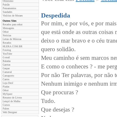
Otimismo
Paixão
Pensamentos
Saudades
Despedida
Vinícius de Moraes
Outros Sites
Por mim, e por vós, e por mais
Recados para orkut
Mensagens
que está onde as outras coisas 
Orkut
Noticias
deixo o mar bravo e o céu tran
Letras de Músicas
Recados
HLERA.COM.BR
quero solidão.
Fotolog
YouTube
Meu caminho é sem marcos ne
G-mail
Baladas
Garotas
E como o conheces ? - me perg
Gaspar
Carnaval
Por não Ter palavras, por não 
Carnaporto
Carros
Nenhum inimigo e nenhum irm
Loja Decé
Piadas
Orkut
Que procuras ?
MySpace
Resumo de Livros
Tudo.
Lençol de Malha
Cursos
Que desejas ?
Países
Web Designer