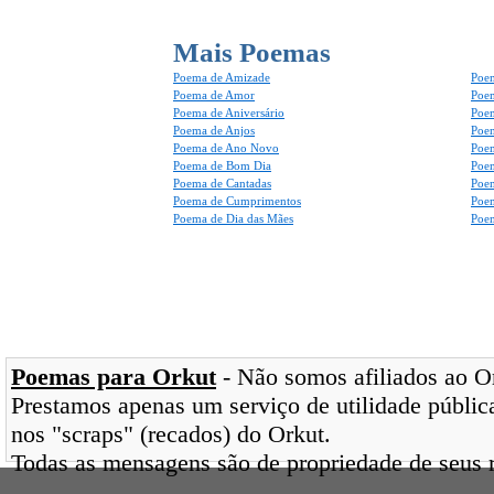
Mais Poemas
Poema de Amizade
Poem
Poema de Amor
Poe
Poema de Aniversário
Poem
Poema de Anjos
Poem
Poema de Ano Novo
Poe
Poema de Bom Dia
Poe
Poema de Cantadas
Poe
Poema de Cumprimentos
Poe
Poema de Dia das Mães
Poem
Poemas para Orkut
- Não somos afiliados ao Ork
Prestamos apenas um serviço de utilidade pública
nos "scraps" (recados) do Orkut.
Todas as mensagens são de propriedade de seus r