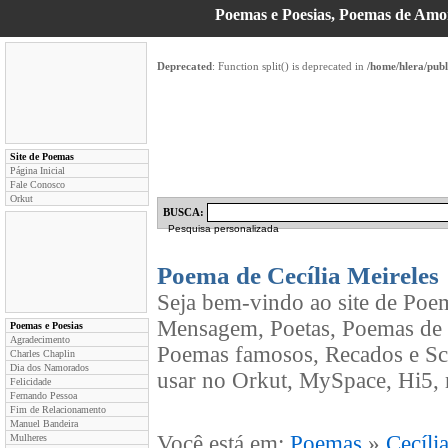
Poemas e Poesias, Poemas de Am
Deprecated
: Function split() is deprecated in
/home/hlera/pub
Site de Poemas
Página Inicial
Fale Conosco
Orkut
BUSCA:
Pesquisa personalizada
Poema de Cecília Meireles
Seja bem-vindo ao site de Poe
Mensagem, Poetas, Poemas de C
Poemas e Poesias
Agradecimento
Poemas famosos, Recados e Sc
Charles Chaplin
Dia dos Namorados
usar no Orkut, MySpace, Hi5, 
Felicidade
Fernando Pessoa
Fim de Relacionamento
Manuel Bandeira
Você está em:
Poemas
»
Cecíli
Mulheres