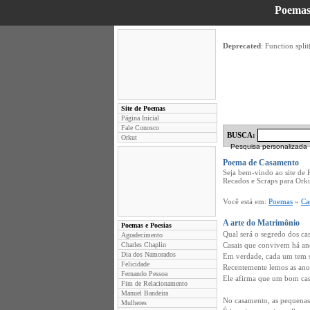
Poemas
Deprecated
: Function split
Site de Poemas
Página Inicial
Fale Conosco
BUSCA:
Orkut
Pesquisa personalizada
Poema de Casamento
Seja bem-vindo ao site de
Recados e Scraps para Ork
Você está em:
Poemas
»
Ca
A arte do Matrimônio
Poemas e Poesias
Qual será o segredo dos c
Agradecimento
Charles Chaplin
Casais que convivem há an
Dia dos Namorados
Em verdade, cada um tem s
Felicidade
Recentemente lemos as anot
Fernando Pessoa
Ele afirma que um bom cas
Fim de Relacionamento
Manuel Bandeira
No casamento, as pequenas 
Mulheres