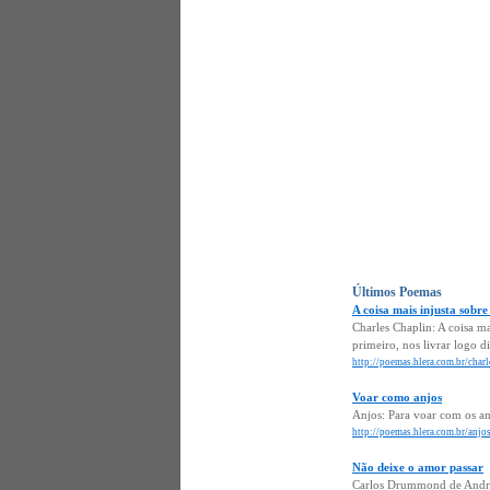
Últimos Poemas
A coisa mais injusta sobre
Charles Chaplin: A coisa ma
primeiro, nos livrar logo d
http://poemas.hlera.com.br/charl
Voar como anjos
Anjos: Para voar com os an
http://poemas.hlera.com.br/anjo
Não deixe o amor passar
Carlos Drummond de Andrade