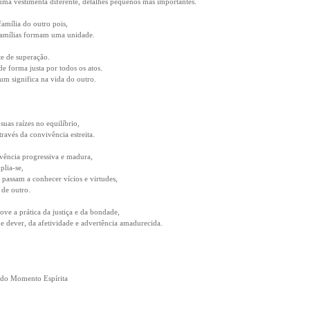
ma vestimenta diferente, detalhes pequenos mas importantes.
família do outro pois,
s famílias formam uma unidade.
te de superação.
e forma justa por todos os atos.
um significa na vida do outro.
suas raízes no equilíbrio,
través da convivência estreita.
vência progressiva e madura,
plia-se,
passam a conhecer vícios e virtudes,
 de outro.
ve a prática da justiça e da bondade,
e dever, da afetividade e advertência amadurecida.
 do Momento Espírita