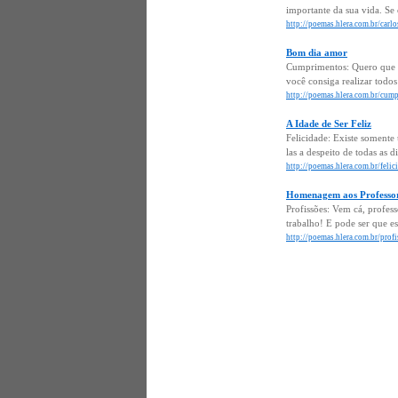
importante da sua vida. Se 
http://poemas.hlera.com.br/car
Bom dia amor
Cumprimentos: Quero que vo
você consiga realizar todo
http://poemas.hlera.com.br/cum
A Idade de Ser Feliz
Felicidade: Existe somente 
las a despeito de todas as 
http://poemas.hlera.com.br/felici
Homenagem aos Professo
Profissões: Vem cá, profess
trabalho! E pode ser que es
http://poemas.hlera.com.br/prof