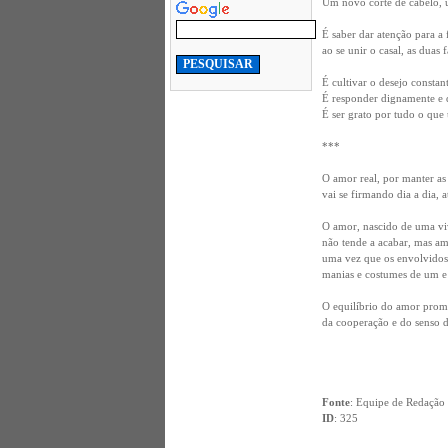
Um novo corte de cabelo, u
É saber dar atenção para a 
ao se unir o casal, as dua
É cultivar o desejo constan
É responder dignamente e d
É ser grato por tudo o que 
***
O amor real, por manter as 
vai se firmando dia a dia, a
O amor, nascido de uma vi
não tende a acabar, mas am
uma vez que os envolvidos 
manias e costumes de um e
O equilíbrio do amor promo
da cooperação e do senso d
Fonte
: Equipe de Redação
ID
: 325