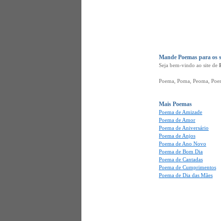
Mande Poemas para os s
Seja bem-vindo ao site de
Poema, Poma, Peoma, Poena,
Mais Poemas
Poema de Amizade
Poema de Amor
Poema de Aniversário
Poema de Anjos
Poema de Ano Novo
Poema de Bom Dia
Poema de Cantadas
Poema de Cumprimentos
Poema de Dia das Mães