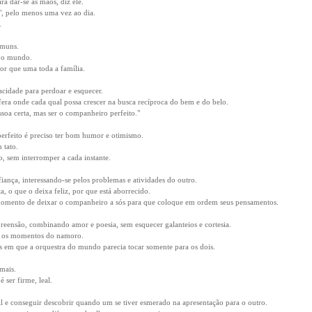
ra dar-se as mãos, diz ele.
", pelo menos uma vez ao dia.
.
omuns.
r o mundo.
or que uma toda a família.
pacidade para perdoar e esquecer.
ra onde cada qual possa crescer na busca recíproca do bem e do belo.
ssoa certa, mas ser o companheiro perfeito."
erfeito é preciso ter bom humor e otimismo.
 tato.
o, sem interromper a cada instante.
iança, interessando-se pelos problemas e atividades do outro.
, o que o deixa feliz, por que está aborrecido.
 momento de deixar o companheiro a sós para que coloque em ordem seus pensamentos.
preensão, combinando amor e poesia, sem esquecer galanteios e cortesia.
ir os momentos do namoro.
em que a orquestra do mundo parecia tocar somente para os dois.
mais.
é ser firme, leal.
ial e conseguir descobrir quando um se tiver esmerado na apresentação para o outro.