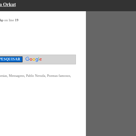
a Orkut
php
on line
19
oesias, Mensagens, Pablo Neruda, Poemas famosos,