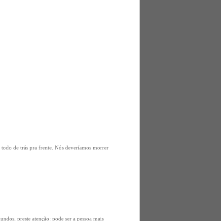
á todo de trás pra frente. Nós deveríamos morrer
ndos, preste atenção: pode ser a pessoa mais