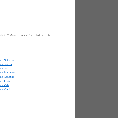
kut, MySpace, no seu Blog, Fotolog, etc.
de Natureza
de Páscoa
de Paz
de Primavera
de Reflexão
de Tristeza
de Vida
de Vovó