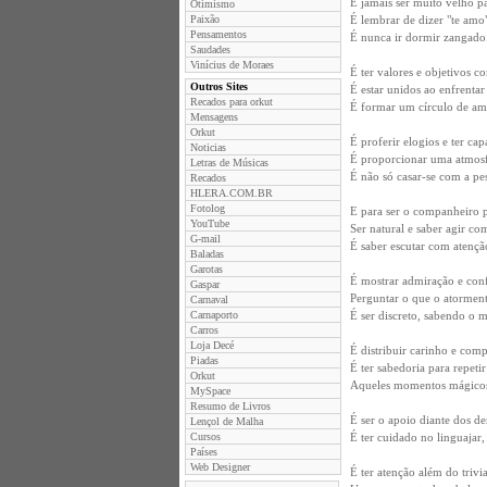
É jamais ser muito velho pa
Otimismo
Paixão
É lembrar de dizer "te amo
Pensamentos
É nunca ir dormir zangado
Saudades
Vinícius de Moraes
É ter valores e objetivos c
Outros Sites
É estar unidos ao enfrenta
Recados para orkut
É formar um círculo de am
Mensagens
Orkut
É proferir elogios e ter ca
Noticias
É proporcionar uma atmosfe
Letras de Músicas
É não só casar-se com a pe
Recados
HLERA.COM.BR
Fotolog
E para ser o companheiro p
YouTube
Ser natural e saber agir com
G-mail
É saber escutar com atençã
Baladas
Garotas
É mostrar admiração e conf
Gaspar
Perguntar o que o atormenta
Carnaval
Carnaporto
É ser discreto, sabendo o
Carros
Loja Decé
É distribuir carinho e com
Piadas
É ter sabedoria para repet
Orkut
Aqueles momentos mágicos 
MySpace
Resumo de Livros
É ser o apoio diante dos de
Lençol de Malha
Cursos
É ter cuidado no linguajar, 
Países
Web Designer
É ter atenção além do triv