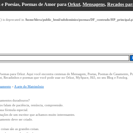
 e Poesias, Poemas de Amor para
Orkut
,
Mensagens
,
Recados par
() is deprecated in
/home/hlera/public_html/subdominios/poemas/DF_conteudo/HP_principal.
 Poemas para Orkut. Aqui você encontra centenas de Mensagem, Poetas, Poemas de Casamento, P
ut, Recadinhos e poemas que você pode usar no Orkut, MySpace, Hi5, no seu Blog e Fotolog.
samento
»
A arte do Matrimônio
asamentos duradouros?
os falam de paciência, renúncia, compreensão.
ua fórmula especial.
ações de um escritor que achamos muito interessantes.
amento deve ser criado.
coisas são as grandes coisas.