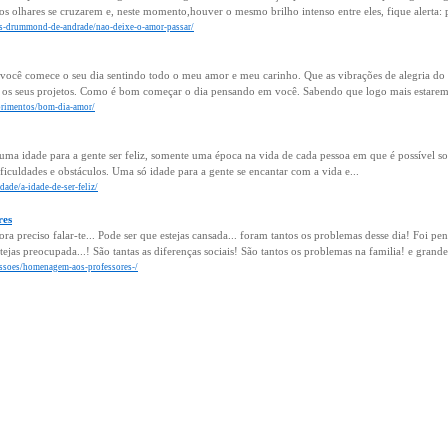
os olhares se cruzarem e, neste momento,houver o mesmo brilho intenso entre eles, fique alerta: 
los-drummond-de-andrade/nao-deixe-o-amor-passar/
cê comece o seu dia sentindo todo o meu amor e meu carinho. Que as vibrações de alegria do un
s os seus projetos. Como é bom começar o dia pensando em você. Sabendo que logo mais estaremos
primentos/bom-dia-amor/
uma idade para a gente ser feliz, somente uma época na vida de cada pessoa em que é possível sonh
dificuldades e obstáculos. Uma só idade para a gente se encantar com a vida e...
dade/a-idade-de-ser-feliz/
res
ora preciso falar-te... Pode ser que estejas cansada... foram tantos os problemas desse dia! Foi p
tejas preocupada...! São tantas as diferenças sociais! São tantos os problemas na familia! e grand
issoes/homenagem-aos-professores-/