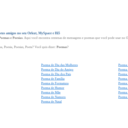
eus amigos no seu Orkut, MySpace e Hi5
Poemas e Poesias
. Aqui você encontra centenas de mensagens e poemas que você pode usar no Or
 Poesia, Poesias, Poeta? Você quis dizer:
Poemas
?
Poema de Dia das Mulheres
Poema 
Poema de Dia do Amigo
Poema 
Poema de Dia dos Pais
Poema 
Poema de Família
Poema 
Poema de Formatura
Poema 
Poema de Humor
Poema 
Poema de Mãe
Poema 
Poema de Namoro
Poema 
Poema de Natal