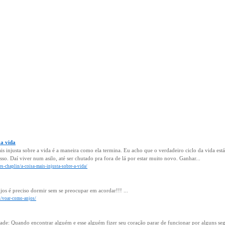
 a vida
is injusta sobre a vida é a maneira como ela termina. Eu acho que o verdadeiro ciclo da vida est
isso. Daí viver num asilo, até ser chutado pra fora de lá por estar muito novo. Ganhar...
es-chaplin/a-coisa-mais-injusta-sobre-a-vida/
jos é preciso dormir sem se preocupar em acordar!!! ...
s/voar-como-anjos/
: Quando encontrar alguém e esse alguém fizer seu coração parar de funcionar por alguns segu