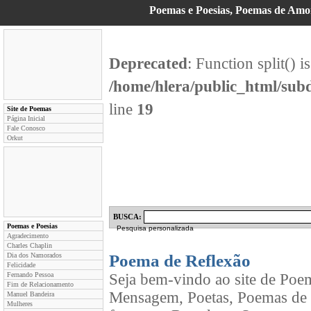
Poemas e Poesias, Poemas de Am
Deprecated
: Function split() i
/home/hlera/public_html/su
line
19
Site de Poemas
Página Inicial
Fale Conosco
Orkut
BUSCA:
Poemas e Poesias
Pesquisa personalizada
Agradecimento
Charles Chaplin
Dia dos Namorados
Poema de Reflexão
Felicidade
Fernando Pessoa
Seja bem-vindo ao site de Poe
Fim de Relacionamento
Mensagem, Poetas, Poemas de 
Manuel Bandeira
Mulheres