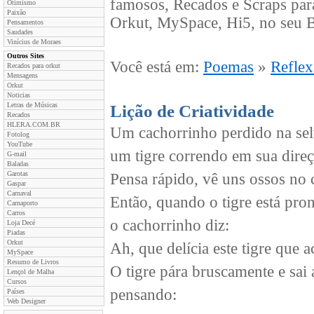
famosos, Recados e Scraps par
Otimismo
Paixão
Orkut, MySpace, Hi5, no seu B
Pensamentos
Saudades
Vinícius de Moraes
Outros Sites
Você está em:
Poemas
»
Refle
Recados para orkut
Mensagens
Orkut
Noticias
Letras de Músicas
Lição de Criatividade
Recados
HLERA.COM.BR
Um cachorrinho perdido na sel
Fotolog
YouTube
um tigre correndo em sua direç
G-mail
Baladas
Garotas
Pensa rápido, vê uns ossos no 
Gaspar
Carnaval
Então, quando o tigre está pron
Carnaporto
Carros
o cachorrinho diz:
Loja Decé
Piadas
Orkut
Ah, que delícia este tigre que 
MySpace
Resumo de Livros
O tigre pára bruscamente e sai
Lençol de Malha
Cursos
pensando:
Países
Web Designer