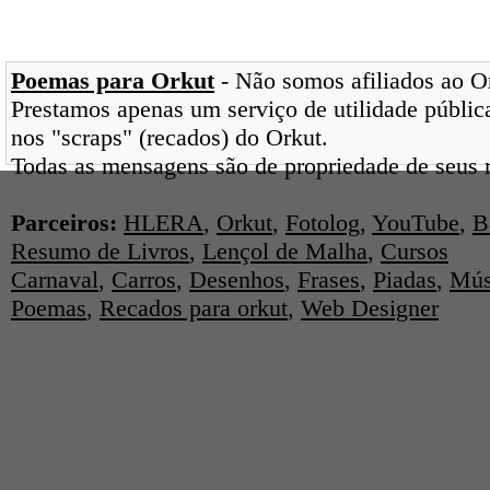
Poemas para Orkut
- Não somos afiliados ao Ork
Prestamos apenas um serviço de utilidade pública
nos "scraps" (recados) do Orkut.
Todas as mensagens são de propriedade de seus r
Parceiros:
HLERA
,
Orkut
,
Fotolog
,
YouTube
,
B
Resumo de Livros
,
Lençol de Malha
,
Cursos
Carnaval
,
Carros
,
Desenhos
,
Frases
,
Piadas
,
Mús
Poemas
,
Recados para orkut
,
Web Designer