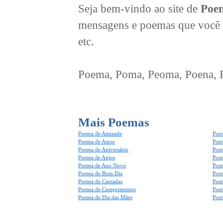
Seja bem-vindo ao site de
Poem
mensagens e poemas que você 
etc.
Poema, Poma, Peoma, Poena, Po
Mais Poemas
Poema de Amizade
Poem
Poema de Amor
Poe
Poema de Aniversário
Poem
Poema de Anjos
Poem
Poema de Ano Novo
Poe
Poema de Bom Dia
Poe
Poema de Cantadas
Poe
Poema de Cumprimentos
Poe
Poema de Dia das Mães
Poem