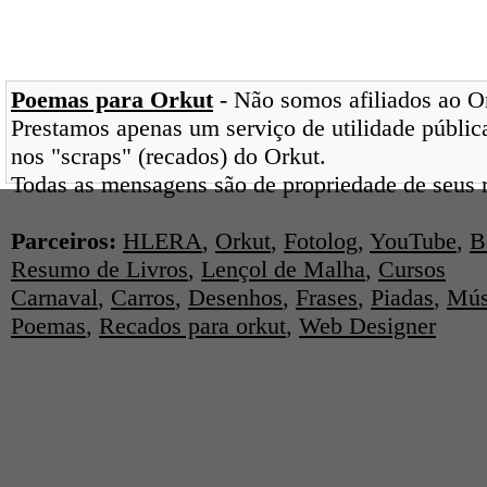
Poemas para Orkut
- Não somos afiliados ao Ork
Prestamos apenas um serviço de utilidade pública
nos "scraps" (recados) do Orkut.
Todas as mensagens são de propriedade de seus r
Parceiros:
HLERA
,
Orkut
,
Fotolog
,
YouTube
,
B
Resumo de Livros
,
Lençol de Malha
,
Cursos
Carnaval
,
Carros
,
Desenhos
,
Frases
,
Piadas
,
Mús
Poemas
,
Recados para orkut
,
Web Designer