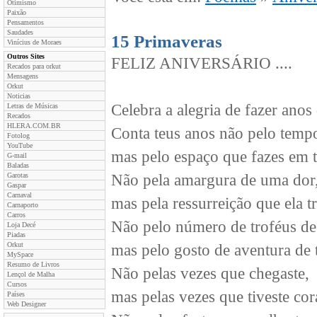
Otimismo
Paixão
Pensamentos
Saudades
15 Primaveras
Vinícius de Moraes
Outros Sites
FELIZ ANIVERSÁRIO ....
Recados para orkut
Mensagens
Orkut
Noticias
Celebra a alegria de fazer anos
Letras de Músicas
Recados
HLERA.COM.BR
Conta teus anos não pelo temp
Fotolog
YouTube
mas pelo espaço que fazes em t
G-mail
Baladas
Garotas
Não pela amargura de uma dor
Gaspar
Carnaval
mas pela ressurreição que ela tr
Carnaporto
Carros
Não pelo número de troféus de 
Loja Decé
Piadas
Orkut
mas pelo gosto de aventura de 
MySpace
Resumo de Livros
Não pelas vezes que chegaste,
Lençol de Malha
Cursos
mas pelas vezes que tiveste cor
Países
Web Designer