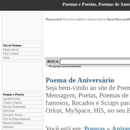
Poemas e Poesias, Poemas de Am
Deprecated
: Function split() is deprecated in
/home/hlera/pub
Site de Poemas
Página Inicial
Fale Conosco
Orkut
BUSCA:
Pesquisa personalizada
Poema de Aniversário
Seja bem-vindo ao site de Poe
Mensagem, Poetas, Poemas de 
Poemas e Poesias
Agradecimento
famosos, Recados e Scraps par
Charles Chaplin
Dia dos Namorados
Orkut, MySpace, Hi5, no seu B
Felicidade
Fernando Pessoa
Fim de Relacionamento
Manuel Bandeira
Você está em:
Poemas
»
Aniver
Mulheres