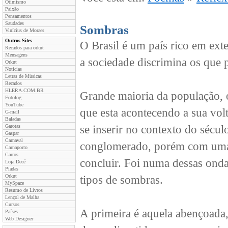
Otimismo
Paixão
Pensamentos
Saudades
Sombras
Vinícius de Moraes
Outros Sites
O Brasil é um país rico em ext
Recados para orkut
Mensagens
a sociedade discrimina os que
Orkut
Noticias
Letras de Músicas
Recados
HLERA.COM.BR
Grande maioria da população, o
Fotolog
YouTube
que esta acontecendo a sua vol
G-mail
Baladas
Garotas
se inserir no contexto do sécul
Gaspar
Carnaval
conglomerado, porém com uma 
Carnaporto
Carros
concluir. Foi numa dessas onda
Loja Decé
Piadas
Orkut
tipos de sombras.
MySpace
Resumo de Livros
Lençol de Malha
Cursos
A primeira é aquela abençoada,
Países
Web Designer