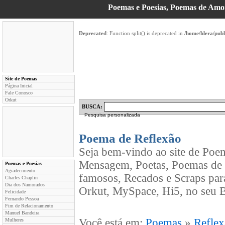
Poemas e Poesias, Poemas de Am
Deprecated
: Function split() is deprecated in
/home/hlera/pub
Site de Poemas
Página Inicial
Fale Conosco
Orkut
BUSCA:
Pesquisa personalizada
Poema de Reflexão
Seja bem-vindo ao site de Poe
Mensagem, Poetas, Poemas de 
Poemas e Poesias
Agradecimento
famosos, Recados e Scraps par
Charles Chaplin
Dia dos Namorados
Orkut, MySpace, Hi5, no seu B
Felicidade
Fernando Pessoa
Fim de Relacionamento
Manuel Bandeira
Você está em:
Poemas
»
Refle
Mulheres