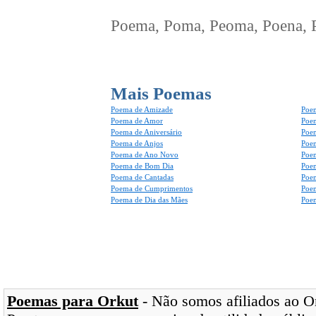
Poema, Poma, Peoma, Poena, Po
Mais Poemas
Poema de Amizade
Poem
Poema de Amor
Poe
Poema de Aniversário
Poem
Poema de Anjos
Poem
Poema de Ano Novo
Poe
Poema de Bom Dia
Poe
Poema de Cantadas
Poe
Poema de Cumprimentos
Poe
Poema de Dia das Mães
Poem
Poemas para Orkut
- Não somos afiliados ao Ork