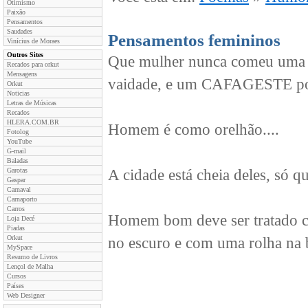
Otimismo
Paixão
Pensamentos
Saudades
Pensamentos femininos
Vinícius de Moraes
Outros Sites
Que mulher nunca comeu uma ca
Recados para orkut
Mensagens
vaidade, e um CAFAGESTE por
Orkut
Noticias
Letras de Músicas
Recados
HLERA.COM.BR
Homem é como orelhão....
Fotolog
YouTube
G-mail
Baladas
Garotas
A cidade está cheia deles, só 
Gaspar
Carnaval
Carnaporto
Carros
Homem bom deve ser tratado c
Loja Decé
Piadas
Orkut
no escuro e com uma rolha na 
MySpace
Resumo de Livros
Lençol de Malha
Cursos
Países
Web Designer