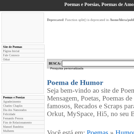
Poemas e Poesias, Poemas de Am
Deprecated
: Function split() is deprecated in
/home/hlera/pub
Site de Poemas
Página Inicial
Fale Conosco
Orkut
BUSCA:
Pesquisa personalizada
Poema de Humor
Seja bem-vindo ao site de Poe
Mensagem, Poetas, Poemas de 
Poemas e Poesias
Agradecimento
famosos, Recados e Scraps par
Charles Chaplin
Dia dos Namorados
Orkut, MySpace, Hi5, no seu B
Felicidade
Fernando Pessoa
Fim de Relacionamento
Manuel Bandeira
Você está em:
Poemas
»
Humo
Mulheres