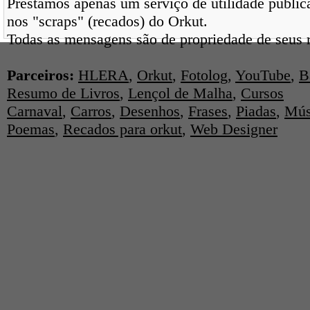
Prestamos apenas um serviço de utilidade pública
nos "scraps" (recados) do Orkut.
Todas as mensagens são de propriedade de seus r
Parceiros:
HLERA
,
Orkut
,
Fotolog
,
YouTube
,
B
Resumo de Livros
,
Lençol de Malha
,
Cursos
Carnaval
,
Carros
,
Desenhos
,
Frases
,
Piadas
,
Mús
Poemas
,
Recados para orkut
,
Web Designer