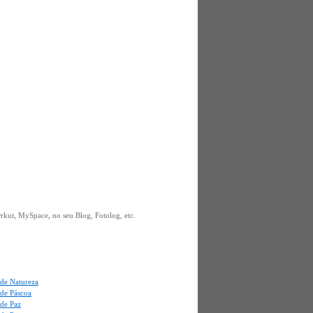
kut, MySpace, no seu Blog, Fotolog, etc.
de Natureza
de Páscoa
de Paz