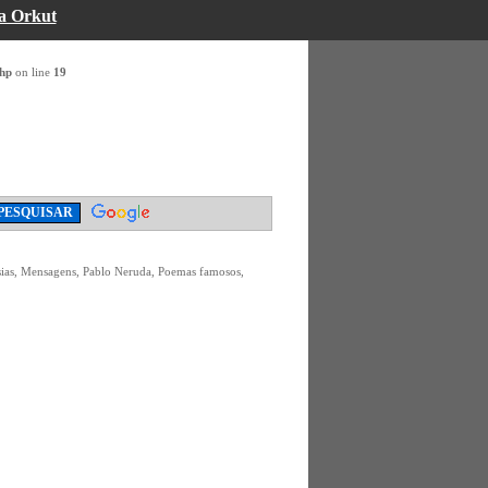
a Orkut
php
on line
19
sias, Mensagens, Pablo Neruda, Poemas famosos,