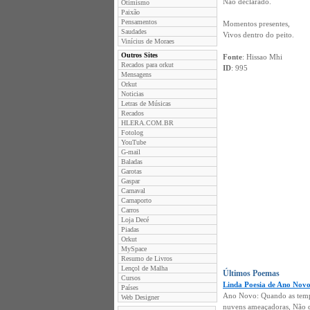
Não declarado.
Otimismo
Paixão
Pensamentos
Momentos presentes,
Saudades
Vivos dentro do peito.
Vinícius de Moraes
Outros Sites
Fonte
: Hissao Mhi
Recados para orkut
ID
: 995
Mensagens
Orkut
Noticias
Letras de Músicas
Recados
HLERA.COM.BR
Fotolog
YouTube
G-mail
Baladas
Garotas
Gaspar
Carnaval
Carnaporto
Carros
Loja Decé
Piadas
Orkut
MySpace
Resumo de Livros
Lençol de Malha
Últimos Poemas
Cursos
Linda Poesia de Ano Nov
Países
Ano Novo: Quando as tempe
Web Designer
nuvens ameaçadoras, Não do