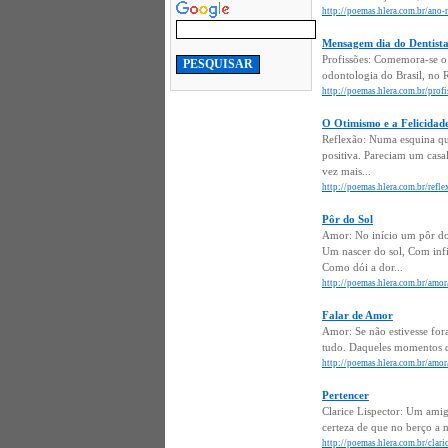
http://poemas.hlera.com.br/ano-
Mensagem dia do Dentist
Profissões: Comemora-se o 
odontologia do Brasil, no 
http://poemas.hlera.com.br/prof
O Otimismo e a Felicidad
Reflexão: Numa esquina qua
positiva. Pareciam um casa
vez mais...
http://poemas.hlera.com.br/refle
Pôr do Sol
Amor: No início um pôr do 
Um nascer do sol, Com infi
Como dói a dor...
http://poemas.hlera.com.br/amor
Falar de Amor
Amor: Se não estivesse for
tudo. Daqueles momentos qu
http://poemas.hlera.com.br/amor/
Pertencer
Clarice Lispector: Um ami
certeza de que no berço a 
http://poemas.hlera.com.br/claric