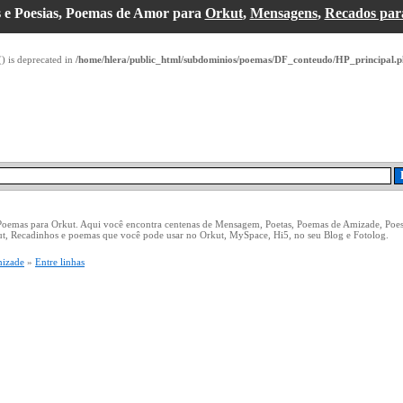
 e Poesias, Poemas de Amor para
Orkut
,
Mensagens
,
Recados par
() is deprecated in
/home/hlera/public_html/subdominios/poemas/DF_conteudo/HP_principal.
 Poemas para Orkut. Aqui você encontra centenas de Mensagem, Poetas, Poemas de Amizade, Poe
ut, Recadinhos e poemas que você pode usar no Orkut, MySpace, Hi5, no seu Blog e Fotolog.
izade
»
Entre linhas