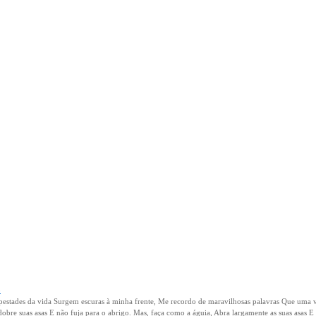
o
stades da vida Surgem escuras à minha frente, Me recordo de maravilhosas palavras Que uma 
bre suas asas E não fuja para o abrigo. Mas, faça como a águia, Abra largamente as suas asas E 