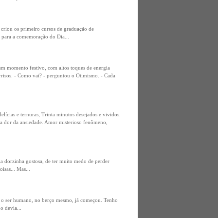
 criou os primeiro cursos de graduação de
l para a comemoração do Dia...
um momento festivo, com altos toques de energia
rrisos. - Como vai? - perguntou o Otimismo. - Cada
ícias e ternuras, Trinta minutos desejados e vividos.
ssa dor da ansiedade. Amor misterioso fenômeno,
la dorzinha gostosa, de ter muito medo de perder
sas... Mas...
la o ser humano, no berço mesmo, já começou. Tenho
o devia...