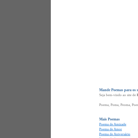
Mande Poemas para os s
Seja bem-vindo ao site de
Poema, Poma, Peoma, Poena,
Mais Poemas
Poema de Amizade
Poema de Amor
Poema de Aniversário