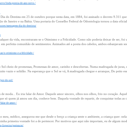
novo/linda-poesia-de-ano-novo-/
a
Dia do Dentista em 25 de outubro porque nesta data, em 1884, foi assinado o decreto 9.311 que
Rio de Janeiro e na Bahia. Uma portaria do Conselho Federal de Odontologia tornou a data oficia
issoes/mensagem-dia-do-dentista/
e
lquer da vida, encontraram-se o Otimismo e a Felicidade. Como não poderia deixar de ser, foi 
l em perfeita comunhão de sentimentos. Animados até a ponta dos cabelos, ambos esbanjavam so
xao/o-otimismo-e-a-felicidade-/
Sol cheio de promessas, Promessas de amor, carinho e descobertas. Numa madrugada de juras, del
nito vazio e solidão. Na esperança que o Sol se vá, A madrugada chegue e arranque, Do peito e
/por-do-sol/
a de moda... Eu iria falar de Amor. Daquele amor sincero, olhos nos olhos, frio no coração. Aque
e só quem já amou um dia, conhece bem. Daquela vontade de repartir, de conquistar todas as coi
falar-de-amor-/
go meu, médico, assegurou-me que desde o berço a criança sente o ambiente, a criança quer: ne
minha primeira vontade foi a de pertencer. Por motivos que aqui não importam, eu de algum mod
e-lispector/pertencer/