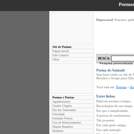
Poemas
Deprecated
: Function split
Site de Poemas
Página Inicial
Fale Conosco
BUSCA:
Orkut
Pesquisa personalizada
Poema de Amizade
Seja bem-vindo ao site de
Recados e Scraps para Ork
Você está em:
Poemas
»
Am
Entre linhas
Poemas e Poesias
Palavras escritas a tempo,
Agradecimento
Charles Chaplin
Recordações de um tempo
Dia dos Namorados
Em que a simplicidade,
Felicidade
A pureza de sentimentos,
Fernando Pessoa
Tão presente,
Fim de Relacionamento
Em cada gesto amigo,
Manuel Bandeira
Em cada intenção
Mulheres